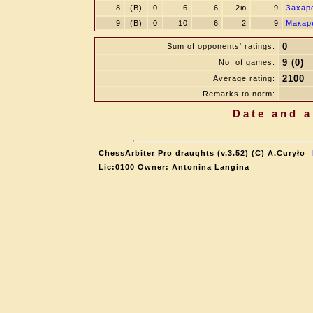
8
(B)
0
6
6
2ю
9
Захар
9
(B)
0
10
6
2
9
Макар
0
Sum of opponents' ratings:
9 (0)
No. of games:
2100
Average rating:
Remarks to norm:
Date and a
ChessArbiter Pro draughts (v.3.52) (C) A.Curyło
Lic:0100 Owner: Antonina Langina