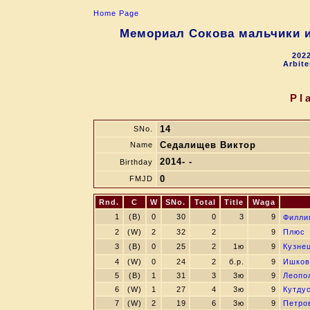
Home Page
Мемориал Сокова мальчики и
2022
Arbite
Pl
14
SNo.
Седалищев Виктор
Name
2014- -
Birthday
0
FMJD
Rnd.
C
W
SNo.
Total
Title
Waga
1
(B)
0
30
0
3
9
Филли
2
(W)
2
32
2
9
Плюс
3
(B)
0
25
2
1ю
9
Кузне
4
(W)
0
24
2
б.р.
9
Ишков
5
(B)
1
31
3
3ю
9
Леопо
6
(W)
1
27
4
3ю
9
Кутду
7
(W)
2
19
6
3ю
9
Петро