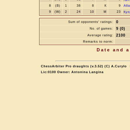
8
(B)
1
38
8
К
9
Аба
9
(W)
2
24
10
M
23
Куп
0
Sum of opponents' ratings:
9 (0)
No. of games:
2100
Average rating:
Remarks to norm:
Date and a
ChessArbiter Pro draughts (v.3.52) (C) A.Curyło
Lic:0100 Owner: Antonina Langina