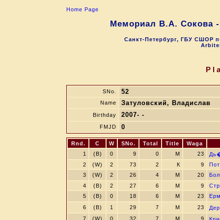
Home Page
Мемориал В.А. Сокова 
Санкт-Петербург, ГБУ СШОР п
Arbite
Pl
52
SNo.
Затуловский, Владислав
Name
2007- -
Birthday
0
FMJD
Rnd.
C
W
SNo.
Total
Title
Waga
1
(B)
0
9
0
M
23
Дь�
2
(W)
2
73
2
К
9
Пот
3
(W)
2
26
4
M
20
Бол
4
(B)
2
27
6
М
9
Стр
5
(B)
0
18
6
M
23
Ерм
6
(B)
1
29
7
M
23
Дер
7
(W)
0
32
7
М
9
Кри