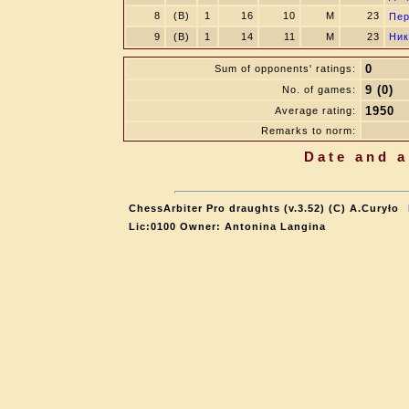
8
(B)
1
16
10
M
23
Пе
9
(B)
1
14
11
M
23
Ник
0
Sum of opponents' ratings:
9 (0)
No. of games:
1950
Average rating:
Remarks to norm:
Date and a
ChessArbiter Pro draughts (v.3.52) (C) A.Curyło
Lic:0100 Owner: Antonina Langina