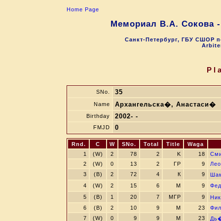
Home Page
Мемориал В.А. Сокова 
Санкт-Петербург, ГБУ СШОР п
Arbite
Pl
35
SNo.
Архангельска�, Анастаси�
Name
2002- -
Birthday
0
FMJD
Rnd.
C
W
SNo.
Total
Title
Waga
1
(W)
2
78
2
K
18
Сми
2
(W)
0
13
2
ГР
9
Лео
3
(B)
2
72
4
К
9
Ша
4
(W)
2
15
6
М
9
Фед
5
(B)
1
20
7
МГР
9
Ник
6
(B)
2
10
9
M
23
Фил
7
(W)
0
9
9
M
23
Дь�