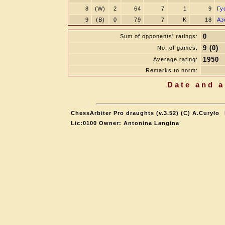
8
(W)
2
64
7
1
9
Гу
9
(B)
0
79
7
K
18
Аз
0
Sum of opponents' ratings:
9 (0)
No. of games:
1950
Average rating:
Remarks to norm:
Date and a
ChessArbiter Pro draughts (v.3.52) (C) A.Curyło
Lic:0100 Owner: Antonina Langina