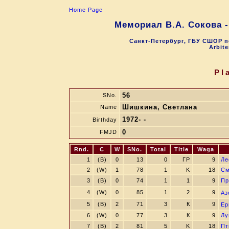
Home Page
Мемориал В.А. Сокова 
Санкт-Петербург, ГБУ СШОР п
Arbite
Pl
56
SNo.
Шишкина, Светлана
Name
1972- -
Birthday
0
FMJD
Rnd.
C
W
SNo.
Total
Title
Waga
1
(B)
0
13
0
ГР
9
Ле
2
(W)
1
78
1
K
18
См
3
(B)
0
74
1
1
9
Пр
4
(W)
0
85
1
2
9
Аз
5
(B)
2
71
3
К
9
Ер
6
(W)
0
77
3
К
9
Лу
7
(B)
2
81
5
K
18
Пт