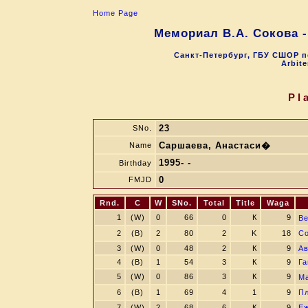
Home Page
Мемориал В.А. Сокова 
Санкт-Петербург, ГБУ СШОР п
Arbite
Pl
23
SNo.
Саршаева, Анастаси�
Name
1995- -
Birthday
0
FMJD
Rnd.
C
W
SNo.
Total
Title
Waga
1
(W)
0
66
0
К
9
В
2
(B)
2
80
2
K
18
С
3
(W)
0
48
2
К
9
Ав
4
(B)
1
54
3
К
9
Га
5
(W)
0
86
3
К
9
М
6
(B)
1
69
4
1
9
Пл
7
(W)
2
68
6
К
9
Еж