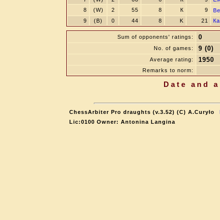
8
(W)
2
55
8
К
9
В
9
(B)
0
44
8
K
21
Ка
0
Sum of opponents' ratings:
9 (0)
No. of games:
1950
Average rating:
Remarks to norm:
Date and a
ChessArbiter Pro draughts (v.3.52) (C) A.Curyło
Lic:0100 Owner: Antonina Langina