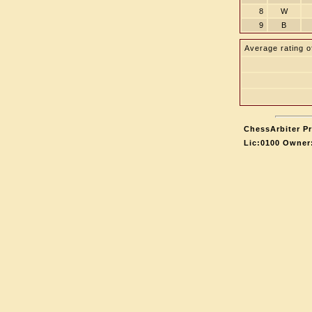
8
W
9
B
Average rating o
ChessArbiter Pr
Lic:0100 Owner