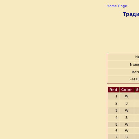
Home Page
Тради
N
Nam
Bor
FMJ
Rnd
Color
S
1
W
2
B
3
W
4
B
5
W
6
W
7
B