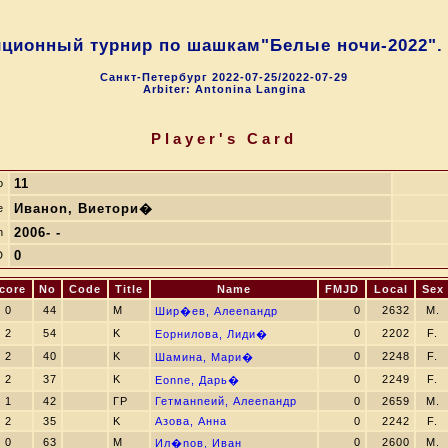
ционный турнир по шашкам"Белые ночи-2022".
Санкт-Петербург 2022-07-25/2022-07-29
Arbiter: Antonina Langina
Player's Card
11
o
Иванon, Виeтори�
e
2006- -
n
0
D
core
No
Code
Title
Name
FMJD
Local
Sex
0
44
M
0
2632
M.
Шир�ев, Алеenандр
2
54
K
0
2202
F.
Eорнилова, Лиди�
2
40
K
0
2248
F.
Шамина, Мари�
2
37
K
0
2249
F.
Eоnnе, Дарь�
1
42
ГР
Гетманneий, Алеenандр
0
2659
M.
2
35
K
Азова, Анна
0
2242
F.
0
63
M
0
2600
M.
Ил�nов, Иван