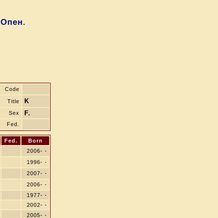
 Опен.
Code
K
Title
F.
Sex
Fed.
Fed.
Born
2006- -
1996- -
2007- -
2006- -
1977- -
2002- -
2005- -