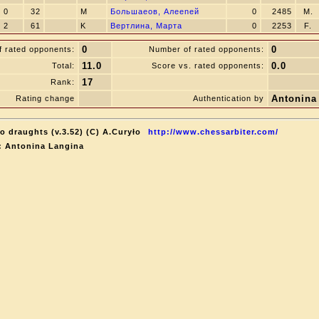
0
32
M
Большаeов, Алеenей
0
2485
M.
2
61
K
Вертлина, Марта
0
2253
F.
0
0
f rated opponents:
Number of rated opponents:
11.0
0.0
Total:
Score vs. rated opponents:
17
Rank:
Antonina
Rating change
Authentication by
o draughts (v.3.52) (C) A.Curyło
http://www.chessarbiter.com/
: Antonina Langina