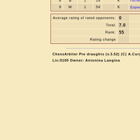
8
B
1
19
K
Поте
9
W
1
54
K
Eорн
0
Average rating of rated opponents:
7.0
Total:
55
Rank:
Rating change
ChessArbiter Pro draughts (v.3.52) (C) A.Cur
Lic:0100 Owner: Antonina Langina