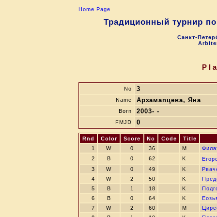
Home Page
Традиционный турнир по
Санкт-Петерб
Arbite
Pl
3
No
Арзамаnцева, Яна
Name
2003- -
Born
0
FMJD
Rnd
Color
Score
No
Code
Title
1
W
0
36
M
Фила
2
B
0
62
K
Егор
3
W
0
49
K
Рвач
4
W
2
50
K
Пред
5
B
1
18
K
Подг
6
B
0
64
K
Eoзь
7
W
2
60
M
Цирe