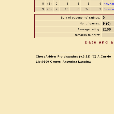
8
(B)
0
8
6
3
9
Крыло
9
(B)
2
10
8
2ю
9
Земск
0
Sum of opponents' ratings:
9 (0)
No. of games:
2100
Average rating:
Remarks to norm:
Date and a
ChessArbiter Pro draughts (v.3.52) (C) A.Curyło
Lic:0100 Owner: Antonina Langina