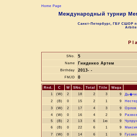
Home Page
Международный турнир Мем
Санкт-Петербург, ГБУ СШОР п
Arbite
Pl
5
SNo.
Гниденко Артем
Name
2013- -
Birthday
0
FMJD
Rnd.
C
W
SNo.
Total
Title
Waga
1
(W)
2
18
2
3
9
Дь�чк
2
(B)
0
15
2
1
9
Несте
3
(W)
2
17
4
3
9
Орлов
4
(W)
0
16
4
2
9
Разво
5
(B)
2
13
6
1ю
9
Чупру
6
(B)
0
22
6
1
9
Макси
7
(W)
0
14
6
1
9
Гусак