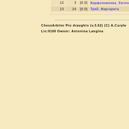
12
3
[0.0]
Варфоломеева, Евге
13
24
[0.0]
Трей, Маргарита
ChessArbiter Pro draughts (v.3.52) (C) A.Curyło
Lic:0100 Owner: Antonina Langina