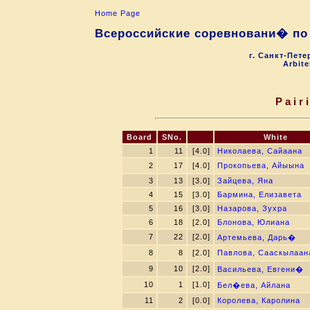
Home Page
Всероссийские соревновани� по
г. Санкт-Пете
Arbite
Pair
Board
SNo.
White
1
11
[4.0]
Николаева, Сайаана
2
17
[4.0]
Прокопьева, Айыына
3
13
[3.0]
Зайцева, Яна
4
15
[3.0]
Бармина, Елизавета
5
16
[3.0]
Назарова, Зухра
6
18
[2.0]
Блонова, Юлиана
7
22
[2.0]
Артемьева, Дарь�
8
8
[2.0]
Павлова, Сааскылаан
9
10
[2.0]
Васильева, Евгени�
10
1
[1.0]
Бел�ева, Айлана
11
2
[0.0]
Королева, Каролина