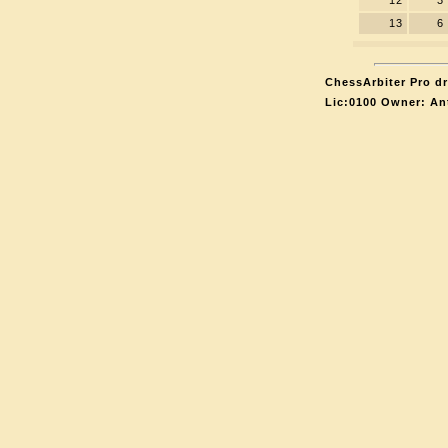
12
3
13
6
ChessArbiter Pro dr
Lic:0100 Owner: An