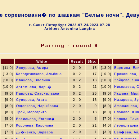
е соревновани� по шашкам "Белые ночи". Деву
г. Санкт-Петербург 2023-07-24/2023-07-28
Arbiter: Antonina Langina
Pairing - round 9
White
Result
SNo.
Bl
[11.0]
Яннурова, Амира
2 : 0
15
[13.0]
Бармина, Ел
[13.0]
Колодезникова, Альбина
0 : 2
17
[10.0]
Прокопьева,
[10.0]
Иванова, Эвелина
0 : 2
13
[10.0]
Зайцева, Ян
[10.0]
0 : 2
11
[10.0]
Николаева, 
Артемьева, Дарь�
[9.0]
Павлова, Сааскылаана
0 : 2
25
[9.0]
Якшина, Мил
[9.0]
Суворова, Агата
2 : 0
16
[9.0]
Назарова, З
[8.0]
Ощепкова, Нарыйаана
2 : 0
9
[8.0]
Афанасьева,
[8.0]
Трей, Маргарита
1 : 1
18
[8.0]
Блонова, Юл
[8.0]
2 : 0
5
[7.0]
Васильева, Евгени�
Чалова, Таи
[7.0]
Королева, Каролина
2 : 0
21
[4.0]
Леопольдова
[7.0]
2 : 0
1
[3.0]
Дь�ченко, Варвара
Бел�ева, Ай