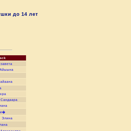
шки до 14 лет
ack
изавета
 Айыына
а
Сайаана
а
ухра
 Сандаара
иана
си�
, Элина
лана