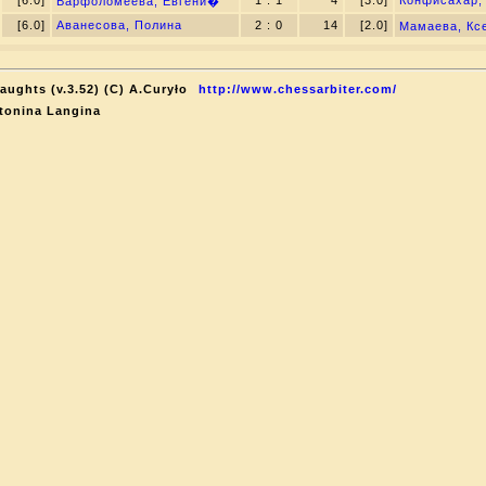
[6.0]
1 : 1
4
[3.0]
Конфисахар,
Варфоломеева, Евгени�
[6.0]
Аванесова, Полина
2 : 0
14
[2.0]
Мамаева, Кс
aughts (v.3.52) (C) A.Curyło
http://www.chessarbiter.com/
tonina Langina