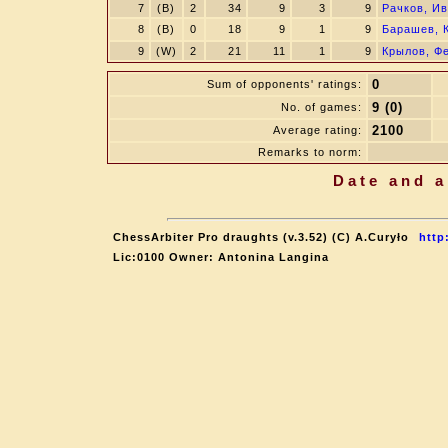
7
(B)
2
34
9
3
9
Рачков, И
8
(B)
0
18
9
1
9
Барашев, 
9
(W)
2
21
11
1
9
Крылов, Ф
0
Sum of opponents' ratings:
9 (0)
No. of games:
2100
Average rating:
Remarks to norm:
Date and a
ChessArbiter Pro draughts (v.3.52) (C) A.Curyło
http
Lic:0100 Owner: Antonina Langina