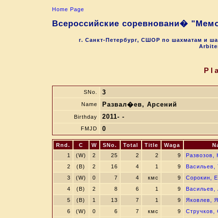
Home Page
Всероссийские соревновани� "Мемо
г. Санкт-Петербург, СШОР по шахматам и ш
Arbite
Pl
3
SNo.
Развал�ев, Арсений
Name
2011- -
Birthday
0
FMJD
Rnd.
C
W
SNo.
Total
Title
Waga
N
1
(W)
2
25
2
2
9
Развозов, 
2
(B)
2
16
4
1
9
Васильев,
3
(W)
0
7
4
кмс
9
Сорокин, Е
4
(B)
2
8
6
1
9
Васильев,
5
(B)
1
13
7
1
9
Яковлев, 
6
(W)
0
6
7
кмс
9
Стручков,