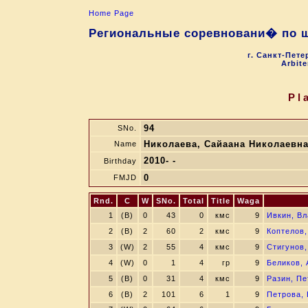
Home Page
Региональные соревновани� по ш
г. Санкт-Пете
Arbite
Pl
94
SNo.
Николаева, Сайаана Николаевн
Name
2010- -
Birthday
0
FMJD
Rnd.
C
W
SNo.
Total
Title
Waga
1
(B)
0
43
0
кмс
9
Ивкин, В
2
(B)
2
60
2
кмс
9
Коптелов
3
(W)
2
55
4
кмс
9
Стигунов
4
(W)
0
1
4
гр
9
Беликов, 
5
(B)
0
31
4
кмс
9
Разин, Пе
6
(B)
2
101
6
1
9
Петрова, 