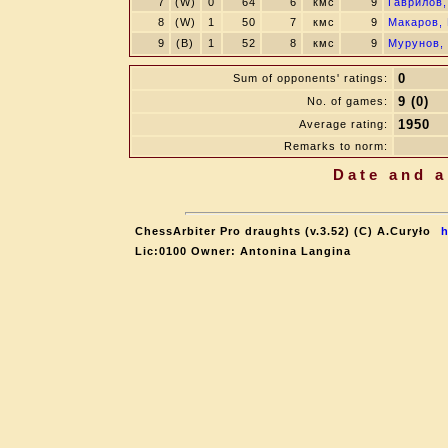
7
(W)
0
64
6
кмс
9
Гаврилов,
8
(W)
1
50
7
кмс
9
Макаров,
9
(B)
1
52
8
кмс
9
Мурунов,
0
Sum of opponents' ratings:
9 (0)
No. of games:
1950
Average rating:
Remarks to norm:
Date and a
ChessArbiter Pro draughts (v.3.52) (C) A.Curyło
h
Lic:0100 Owner: Antonina Langina