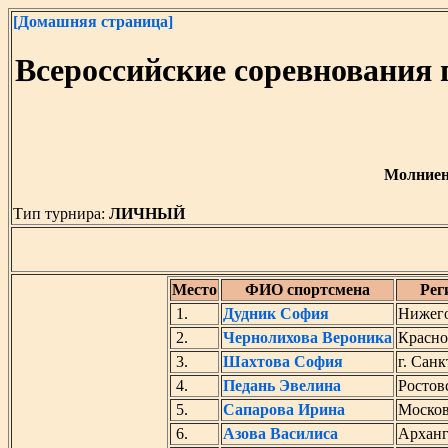
[Домашняя страница]
Всероссийские соревнования
Молниено
Тип турнира:
ЛИЧНЫЙ
Место
ФИО спортсмена
Рег
1.
Дудник София
Нижего
2.
Чернолихова Вероника
Красно
3.
Шахтова София
г. Сан
4.
Педань Эвелина
Ростов
5.
Сапарова Ирина
Москов
6.
Азова Василиса
Арханг