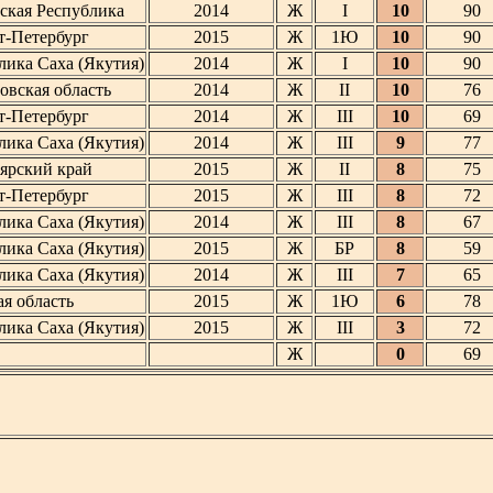
ская Республика
2014
Ж
I
10
90
кт-Петербург
2015
Ж
1Ю
10
90
лика Саха (Якутия)
2014
Ж
I
10
90
овская область
2014
Ж
II
10
76
кт-Петербург
2014
Ж
III
10
69
лика Саха (Якутия)
2014
Ж
III
9
77
ярский край
2015
Ж
II
8
75
кт-Петербург
2015
Ж
III
8
72
лика Саха (Якутия)
2014
Ж
III
8
67
лика Саха (Якутия)
2015
Ж
БР
8
59
лика Саха (Якутия)
2014
Ж
III
7
65
ая область
2015
Ж
1Ю
6
78
лика Саха (Якутия)
2015
Ж
III
3
72
Ж
0
69