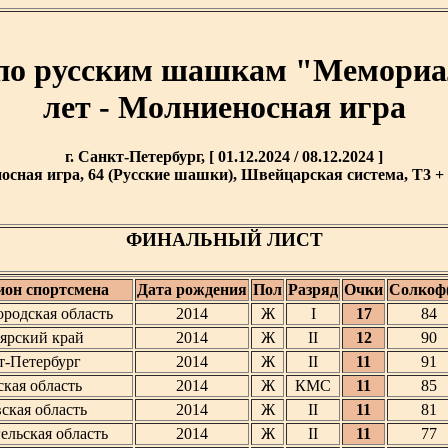
 по русским шашкам "Мемориал
лет - Молниеносная игра
г. Санкт-Петербург, [ 01.12.2024 / 08.12.2024 ]
сная игра, 64 (Русские шашки), Швейцарская система, T3 + 2
ФИНАЛЬНЫЙ ЛИСТ
ион спортсмена
Дата рождения
Пол
Разряд
Очки
Солкоф(
родская область
2014
Ж
I
17
84
ярский край
2014
Ж
II
12
90
кт-Петербург
2014
Ж
II
11
91
ская область
2014
Ж
КМС
11
85
ская область
2014
Ж
II
11
81
ельская область
2014
Ж
II
11
77