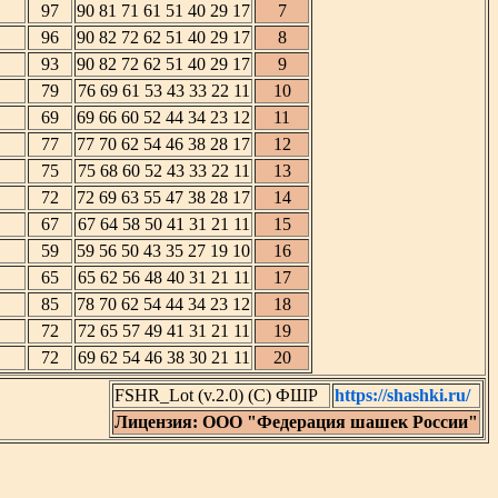
97
90 81 71 61 51 40 29 17
7
96
90 82 72 62 51 40 29 17
8
93
90 82 72 62 51 40 29 17
9
79
76 69 61 53 43 33 22 11
10
69
69 66 60 52 44 34 23 12
11
77
77 70 62 54 46 38 28 17
12
75
75 68 60 52 43 33 22 11
13
72
72 69 63 55 47 38 28 17
14
67
67 64 58 50 41 31 21 11
15
59
59 56 50 43 35 27 19 10
16
65
65 62 56 48 40 31 21 11
17
85
78 70 62 54 44 34 23 12
18
72
72 65 57 49 41 31 21 11
19
72
69 62 54 46 38 30 21 11
20
FSHR_Lot (v.2.0) (C) ФШР
https://shashki.ru/
Лицензия: ООО "Федерация шашек России"