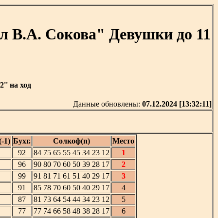
 В.А. Сокова" Девушки до 11
'' на ход
Данные обновлены:
07.12.2024 [13:32:11]
-1)
Бухг.
Солкоф(n)
Место
92
84 75 65 55 45 34 23 12
1
96
90 80 70 60 50 39 28 17
2
99
91 81 71 61 51 40 29 17
3
91
85 78 70 60 50 40 29 17
4
87
81 73 64 54 44 34 23 12
5
77
77 74 66 58 48 38 28 17
6