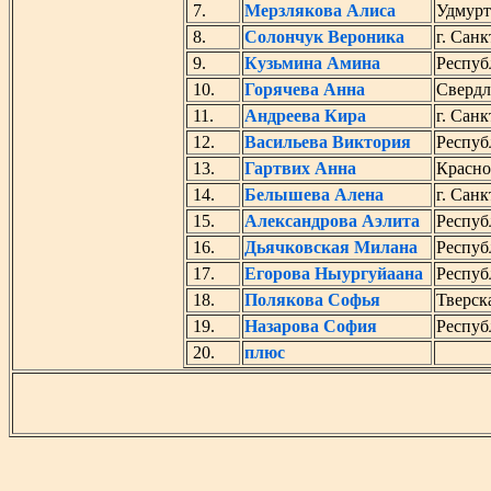
7.
Мерзлякова Алиса
Удмурт
8.
Солончук Вероника
г. Сан
9.
Кузьмина Амина
Респуб
10.
Горячева Анна
Свердл
11.
Андреева Кира
г. Сан
12.
Васильева Виктория
Респуб
13.
Гартвих Анна
Красно
14.
Белышева Алена
г. Сан
15.
Александрова Аэлита
Респуб
16.
Дьячковская Милана
Респуб
17.
Егорова Ныургуйаана
Респуб
18.
Полякова Софья
Тверск
19.
Назарова София
Респуб
20.
плюс