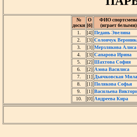
ПАРЫ
№
O
ФИО спортсмен
доски
[б]
(играет белыми)
1.
[4]
Педань Эвелина
2.
[3]
Солончук Вероник
3.
[3]
Мерзлякова Алиса
4.
[3]
Сапарова Ирина
5.
[2]
Шахтова София
6.
[2]
Азова Василиса
7.
[1]
Дьячковская Мил
8.
[1]
Полякова Софья
9.
[1]
Васильева Виктор
10.
[0]
Андреева Кира