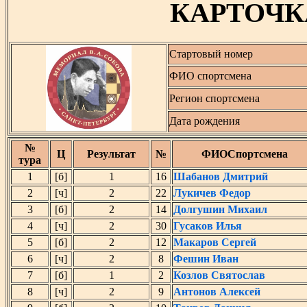
КАРТОЧК
Стартовый номер
ФИО спортсмена
Регион спортсмена
Дата рождения
№
Ц
Результат
№
ФИОСпортсмена
тура
1
[б]
1
16
Шабанов Дмитрий
2
[ч]
2
22
Лукичев Федор
3
[б]
2
14
Долгушин Михаил
4
[ч]
2
30
Гусаков Илья
5
[б]
2
12
Макаров Сергей
6
[ч]
2
8
Фешин Иван
7
[б]
1
2
Козлов Святослав
8
[ч]
2
9
Антонов Алексей