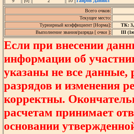
9
[б]
2
10
Таиров Даниил
Всего очков:
Текущее место:
Турнирный коэффициент [Норма]:
ТК: 3,
Выполнение звания/разряда [ очки ]:
III (1ю
Если при внесении данн
информации об участни
указаны не все данные,
разрядов и изменения р
корректны. Окончатель
расчетам принимает отв
основании утвержденно