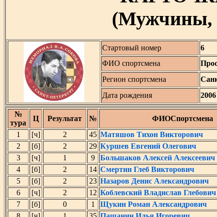
(Мужчины, 
Стартовый номер
6
ФИО спортсмена
Про
Регион спортсмена
Санк
Дата рождения
2006
№
Ц
Результат
№
ФИОСпортсмена
тура
1
[ч]
2
45
Матяшов Тихон Викторович
2
[б]
2
29
Куршев Евгений Олегович
3
[ч]
1
9
Большаков Алексей Алексеевич
4
[б]
2
14
Смертин Глеб Викторович
5
[б]
2
23
Назаров Денис Александрович
6
[ч]
2
12
Коблевский Владислав Глебович
7
[б]
0
1
Щукин Роман Александрович
8
[ч]
1
35
Пашанин Илья Игоревич