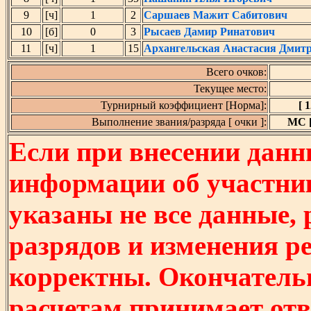
9
[ч]
1
2
Саршаев Мажит Сабитович
10
[б]
0
3
Рысаев Дамир Ринатович
11
[ч]
1
15
Архангельская Анастасия Дмит
Всего очков:
Текущее место:
Турнирный коэффициент [Норма]:
[ 1
Выполнение звания/разряда [ очки ]:
МС [
Если при внесении данн
информации об участни
указаны не все данные,
разрядов и изменения р
корректны. Окончатель
расчетам принимает отв