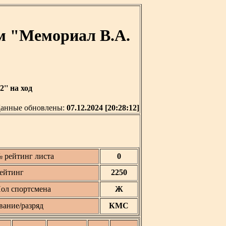
м "Мемориал В.А.
'' на ход
анные обновлены:
07.12.2024 [20:28:12]
 рейтинг листа
0
ейтинг
2250
ол спортсмена
Ж
вание/разряд
КМС