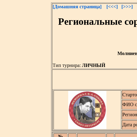
[Домашняя страница]
[<<<]
[>>>]
Региональные со
Молниено
Тип турнира:
ЛИЧНЫЙ
Старт
ФИО с
Регион
Дата р
№