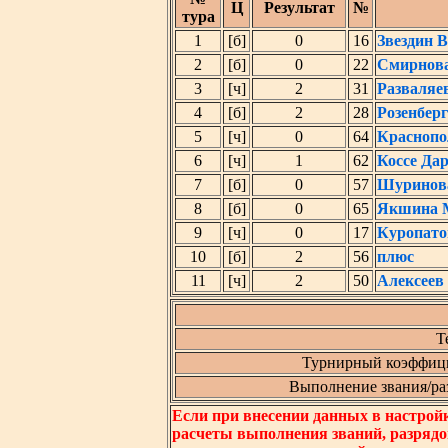
Ц
Результат
№
тура
1
[б]
0
16
Звездин 
2
[б]
0
22
Смирнов
3
[ч]
2
31
Разваляе
4
[б]
2
28
Розенбер
5
[ч]
0
64
Краснопо
6
[ч]
1
62
Коссе Да
7
[б]
0
57
Шуринов
8
[б]
0
65
Якшина 
9
[ч]
0
17
Куропато
10
[б]
2
56
плюс
11
[ч]
2
50
Алексеев
Т
Турнирный коэффици
Выполнение звания/разр
Если при внесении данных в настрой
расчеты выполнения званий, разрядо