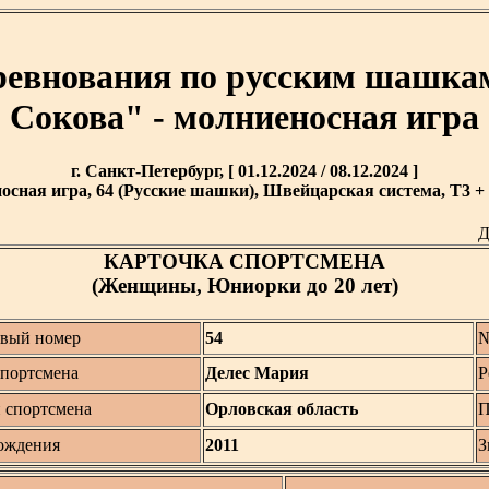
ревнования по русским шашка
Сокова" - молниеносная игра
г. Санкт-Петербург, [ 01.12.2024 / 08.12.2024 ]
сная игра, 64 (Русские шашки), Швейцарская система, T3 + 2
Д
КАРТОЧКА СПОРТСМЕНА
(Женщины, Юниорки до 20 лет)
овый номер
54
№
портсмена
Делес Мария
Р
 спортсмена
Орловская область
П
ождения
2011
З