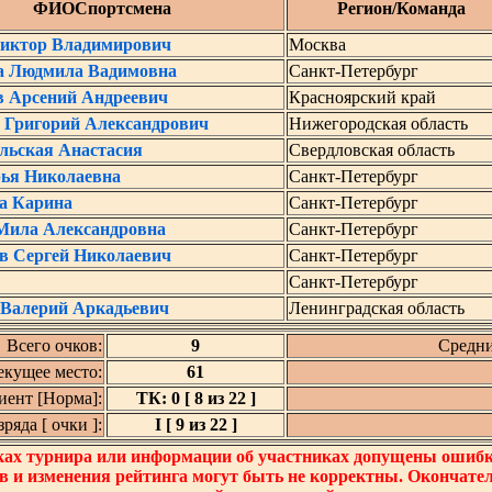
ФИОСпортсмена
Регион/Команда
Виктор Владимирович
Москва
а Людмила Вадимовна
Санкт-Петербург
в Арсений Андреевич
Красноярский край
г Григорий Александрович
Нижегородская область
льская Анастасия
Свердловская область
рья Николаевна
Санкт-Петербург
а Карина
Санкт-Петербург
Мила Александровна
Санкт-Петербург
в Сергей Николаевич
Санкт-Петербург
Санкт-Петербург
 Валерий Аркадьевич
Ленинградская область
Всего очков:
9
Средни
екущее место:
61
ент [Норма]:
ТК: 0 [ 8 из 22 ]
яда [ очки ]:
I [ 9 из 22 ]
ках турнира или информации об участниках допущены ошибки
в и изменения рейтинга могут быть не корректны. Окончате