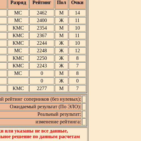
Разряд
Рейтинг
Пол
Очки
МС
2462
М
14
МС
2400
Ж
11
КМС
2354
М
10
КМС
2367
М
11
КМС
2244
Ж
10
МС
2248
Ж
12
КМС
2250
Ж
8
КМС
2243
Ж
7
МС
0
М
8
0
Ж
0
КМС
2277
М
7
й рейтинг соперников (без нулевых):
Ожидаемый результат (По ЭЛО):
Реальный результат:
изменение рейтинга:
 или указаны не все данные,
льное решение по данным расчетам