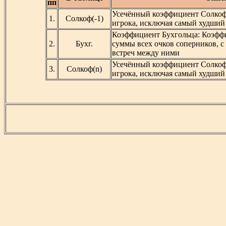
пп
Усечённый коэффициент Солкофа
1.
Солкоф(-1)
игрока, исключая самый худший 
Коэффициент Бухгольца: Коэффи
2.
Бухг.
суммы всех очков соперников, с
встреч между ними
Усечённый коэффициент Солкофа
3.
Солкоф(n)
игрока, исключая самый худший р