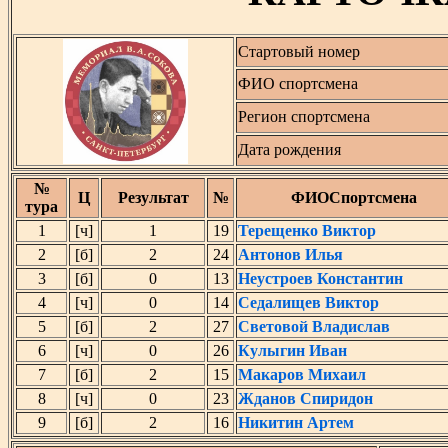
Стартовый номер
ФИО спортсмена
Регион спортсмена
Дата рождения
№
Ц
Результат
№
ФИОСпортсмена
тура
1
[ч]
1
19
Терещенко Виктор
2
[б]
2
24
Антонов Илья
3
[б]
0
13
Неустроев Константин
4
[ч]
0
14
Седалищев Виктор
5
[б]
2
27
Световой Владислав
6
[ч]
0
26
Кулыгин Иван
7
[б]
2
15
Макаров Михаил
8
[ч]
0
23
Жданов Спиридон
9
[б]
2
16
Никитин Артем