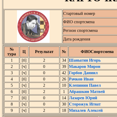
Стартовый номер
ФИО спортсмена
Регион спортсмена
Дата рождения
№
Ц
Результат
№
ФИОСпортсмена
тура
1
[б]
2
34
Шаныгин Игорь
2
[ч]
0
39
Макаров Мирон
3
[ч]
0
42
Горбов Даниил
4
[б]
0
26
Рачков Иван
5
[ч]
2
10
Клепинин Павел
6
[б]
2
1
Абрашкин Матвей
7
[б]
0
14
Лазарев Юрий
8
[ч]
0
30
Сторожук Игнат
9
[ч]
2
18
Михалев Алексей