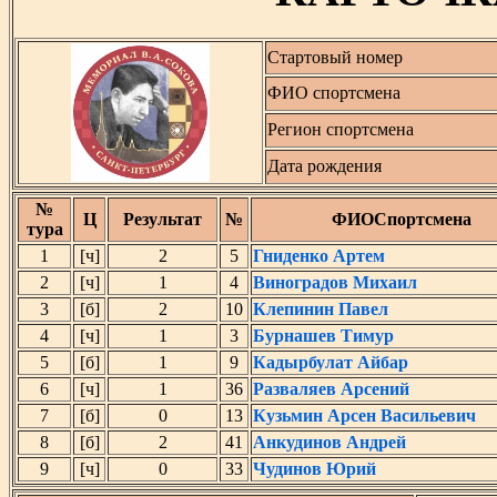
Стартовый номер
ФИО спортсмена
Регион спортсмена
Дата рождения
№
Ц
Результат
№
ФИОСпортсмена
тура
1
[ч]
2
5
Гниденко Артем
2
[ч]
1
4
Виноградов Михаил
3
[б]
2
10
Клепинин Павел
4
[ч]
1
3
Бурнашев Тимур
5
[б]
1
9
Кадырбулат Айбар
6
[ч]
1
36
Разваляев Арсений
7
[б]
0
13
Кузьмин Арсен Васильевич
8
[б]
2
41
Анкудинов Андрей
9
[ч]
0
33
Чудинов Юрий