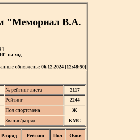
м "Мемориал В.А.
 ]
0'' на ход
анные обновлены:
06.12.2024 [12:48:50]
№ рейтинг листа
2117
Рейтинг
2244
Пол спортсмена
Ж
Звание/разряд
КМС
Разряд
Рейтинг
Пол
Очки