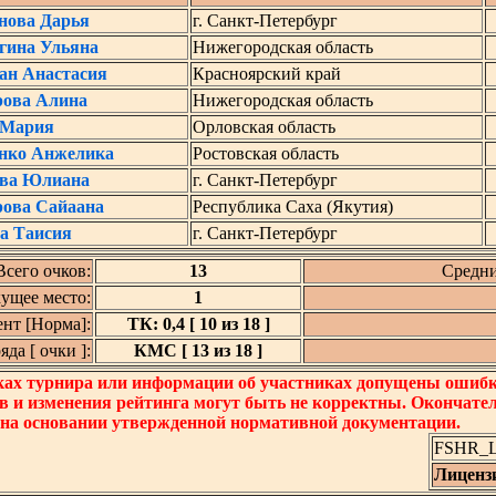
нова Дарья
г. Санкт-Петербург
ина Ульяна
Нижегородская область
ан Анастасия
Красноярский край
ова Алина
Нижегородская область
 Мария
Орловская область
нко Анжелика
Ростовская область
ва Юлиана
г. Санкт-Петербург
ова Сайаана
Республика Саха (Якутия)
а Таисия
г. Санкт-Петербург
Всего очков:
13
Средни
ущее место:
1
нт [Норма]:
ТК: 0,4 [ 10 из 18 ]
да [ очки ]:
КМС [ 13 из 18 ]
ках турнира или информации об участниках допущены ошибки
в и изменения рейтинга могут быть не корректны. Окончате
 на основании утвержденной нормативной документации.
FSHR_Lo
Лиценз