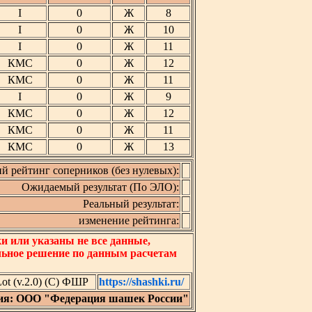
I
0
Ж
8
I
0
Ж
10
I
0
Ж
11
КМС
0
Ж
12
КМС
0
Ж
11
I
0
Ж
9
КМС
0
Ж
12
КМС
0
Ж
11
КМС
0
Ж
13
й рейтинг соперников (без нулевых):
Ожидаемый результат (По ЭЛО):
Реальный результат:
изменение рейтинга:
 или указаны не все данные,
льное решение по данным расчетам
t (v.2.0) (C) ФШР
https://shashki.ru/
ия: ООО "Федерация шашек России"