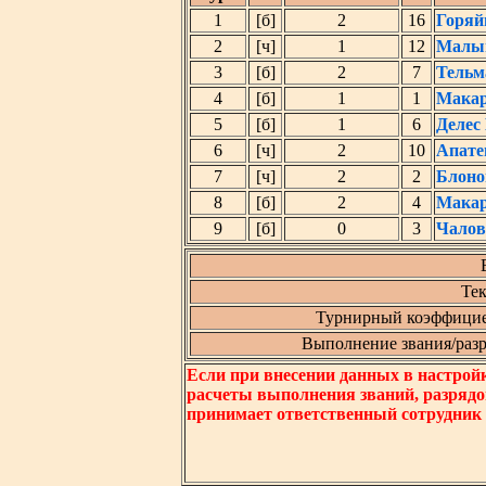
1
[б]
2
16
Горяй
2
[ч]
1
12
Малыг
3
[б]
2
7
Тельм
4
[б]
1
1
Макар
5
[б]
1
6
Делес
6
[ч]
2
10
Апате
7
[ч]
2
2
Блоно
8
[б]
2
4
Макар
9
[б]
0
3
Чалов
Тек
Турнирный коэффицие
Выполнение звания/разря
Если при внесении данных в настрой
расчеты выполнения званий, разрядо
принимает ответственный сотрудник