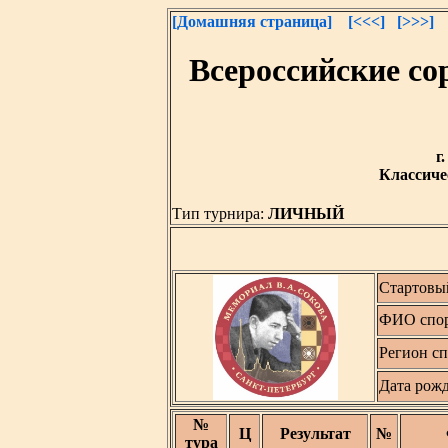
[Домашняя страница]
[<<<]
[>>>]
Всероссийские с
г
Классичес
Тип турнира:
ЛИЧНЫЙ
Стартовы
ФИО спор
Регион с
Дата рож
№
Ц
Результат
№
тура