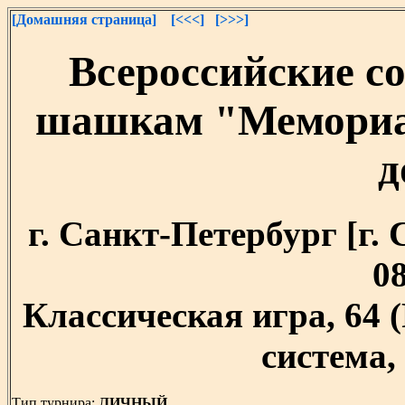
[Домашняя страница]
[<<<]
[>>>]
Всероссийские с
шашкам "Мемориа
д
г. Санкт-Петербург [г. 
08
Классическая игра, 64
система, 
Тип турнира:
ЛИЧНЫЙ