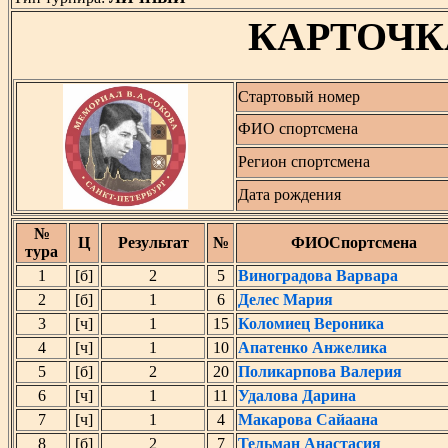
КАРТОЧК
Стартовый номер
ФИО спортсмена
Регион спортсмена
Дата рождения
№
Ц
Результат
№
ФИОСпортсмена
тура
1
[б]
2
5
Виноградова Варвара
2
[б]
1
6
Делес Мария
3
[ч]
1
15
Коломиец Вероника
4
[ч]
1
10
Апатенко Анжелика
5
[б]
2
20
Поликарпова Валерия
6
[ч]
1
11
Удалова Дарина
7
[ч]
1
4
Макарова Сайаана
8
[б]
2
7
Тельман Анастасия