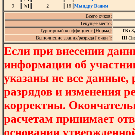
9
[ч]
2
16
Мындру Вадим
Всего очков:
Текущее место:
Турнирный коэффициент [Норма]:
ТК: 3,
Выполнение звания/разряда [ очки ]:
III (1ю
Если при внесении данн
информации об участни
указаны не все данные,
разрядов и изменения р
корректны. Окончатель
расчетам принимает отв
основании утвержденно