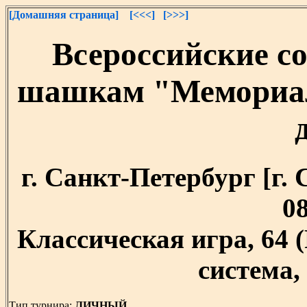
[Домашняя страница]
[<<<]
[>>>]
Всероссийские с
шашкам "Мемориал
г. Санкт-Петербург [г. 
08
Классическая игра, 64
система, 
Тип турнира:
ЛИЧНЫЙ