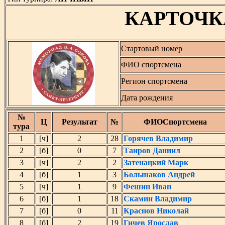
КАРТОЧК
Стартовый номер
ФИО спортсмена
Регион спортсмена
Дата рождения
№
Ц
Результат
№
ФИОСпортсмена
тура
1
[ч]
2
28
Горячев Владимир
2
[б]
0
7
Таиров Даниил
3
[ч]
2
2
Затенацкий Марк
4
[б]
1
3
Большаков Андрей
5
[ч]
1
9
Фешин Иван
6
[б]
1
18
Скамин Владимир
7
[б]
0
11
Краснов Николай
8
[б]
2
19
Гичев Ярослав