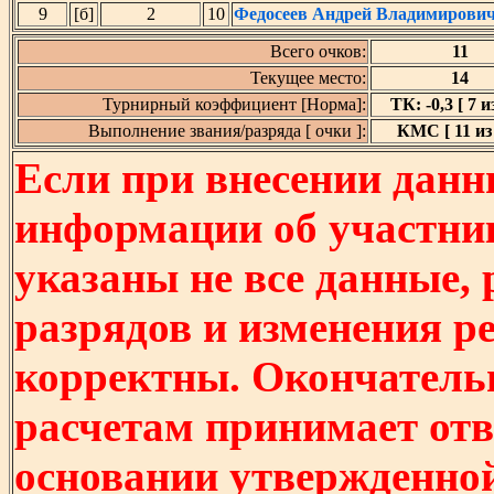
9
[б]
2
10
Федосеев Андрей Владимирови
Всего очков:
11
Текущее место:
14
Турнирный коэффициент [Норма]:
ТК: -0,3 [ 7 и
Выполнение звания/разряда [ очки ]:
КМС [ 11 из 
Если при внесении данн
информации об участни
указаны не все данные,
разрядов и изменения р
корректны. Окончатель
расчетам принимает отв
основании утвержденно