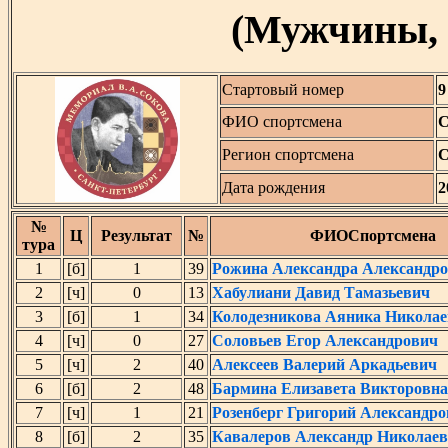
(Мужчины, 
Стартовый номер
9
ФИО спортсмена
С
Регион спортсмена
С
Дата рождения
2
№
Ц
Результат
№
ФИОСпортсмена
тура
1
[б]
1
39
Рожина Александра Александр
2
[ч]
0
13
Хабулиани Давид Тамазьевич
3
[б]
1
34
Колодезникова Аяника Николае
4
[ч]
0
27
Соловьев Егор Александрович
5
[ч]
2
40
Алексеев Валерий Аркадьевич
6
[б]
2
48
Бармина Елизавета Викторовна
7
[ч]
1
21
Розенберг Григорий Александр
8
[б]
2
35
Кавалеров Александр Николае