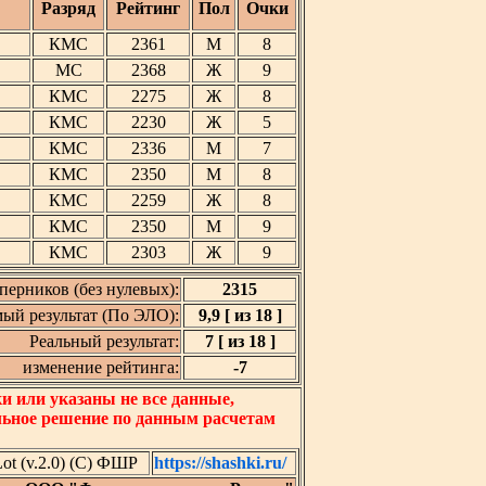
Разряд
Рейтинг
Пол
Очки
КМС
2361
М
8
МС
2368
Ж
9
КМС
2275
Ж
8
КМС
2230
Ж
5
КМС
2336
М
7
КМС
2350
М
8
КМС
2259
Ж
8
КМС
2350
М
9
КМС
2303
Ж
9
перников (без нулевых):
2315
ый результат (По ЭЛО):
9,9 [ из 18 ]
Реальный результат:
7 [ из 18 ]
изменение рейтинга:
-7
 или указаны не все данные,
льное решение по данным расчетам
t (v.2.0) (C) ФШР
https://shashki.ru/