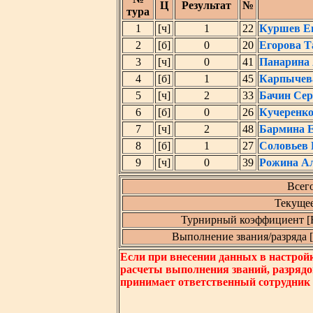
Ц
Результат
№
тура
1
[ч]
1
22
Куршев Е
2
[б]
0
20
Егорова Т
3
[ч]
0
41
Панарина 
4
[б]
1
45
Карпычев
5
[ч]
2
33
Бачин Се
6
[б]
0
26
Кучеренко
7
[ч]
2
48
Бармина Е
8
[б]
1
27
Соловьев 
9
[ч]
0
39
Рожина Ал
Всего
Текущее
Турнирный коэффициент [
Выполнение звания/разряда [ 
Если при внесении данных в настрой
расчеты выполнения званий, разрядо
принимает ответственный сотрудник