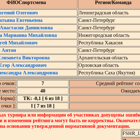
ФИОСпортсмена
Регион/Команда
вгений Олегович
Ленинградская область
атьяна Евгеньевна
Санкт-Петербург
Анастасия Данииловна
Санкт-Петербург
а Марианна Михайловна
Нижегородская область
ргей Михайлович
Республика Хакасия
 Антон
Санкт-Петербург
лизавета Викторовна
Архангельская область
Егор Александрович
Орловская область
ександра Александровна
Республика Саха (Якутия)
 очков:
7
Средний рейтинг со
 место:
40
Ожидаем
Норма]:
ТК: -0,1 [ 6 из 18 ]
очки ]:
I [ 7 из 18 ]
ках турнира или информации об участниках допущены ошибки
в и изменения рейтинга могут быть не корректны. Окончате
 на основании утвержденной нормативной документации.
FSHR_Lo