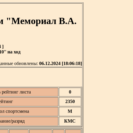
м "Мемориал В.А.
 ]
0'' на ход
анные обновлены:
06.12.2024 [18:06:18]
 рейтинг листа
0
ейтинг
2350
ол спортсмена
М
вание/разряд
КМС