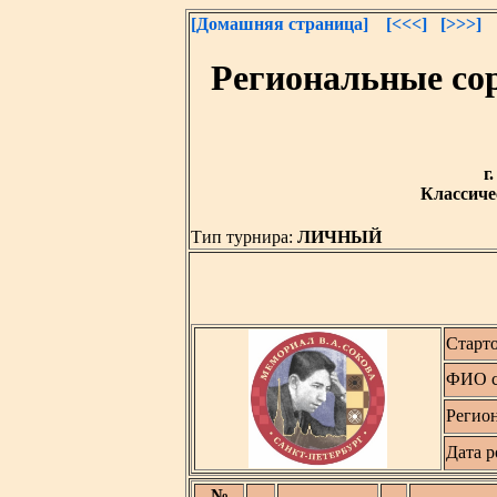
[Домашняя страница]
[<<<]
[>>>]
Региональные со
г
Классичес
Тип турнира:
ЛИЧНЫЙ
Старт
ФИО с
Регио
Дата 
№