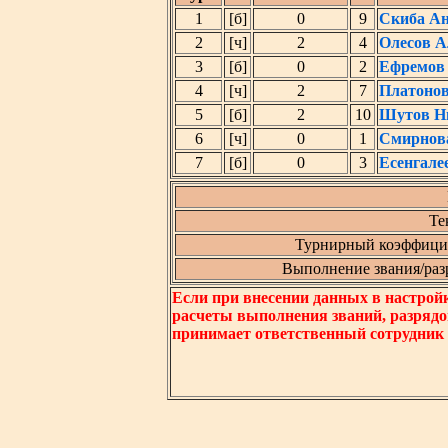
1
[б]
0
9
Скиба А
2
[ч]
2
4
Олесов А
3
[б]
0
2
Ефремов
4
[ч]
2
7
Платонов
5
[б]
2
10
Шутов Н
6
[ч]
0
1
Смирнов
7
[б]
0
3
Есенгале
Те
Турнирный коэффицие
Выполнение звания/разря
Если при внесении данных в настрой
расчеты выполнения званий, разрядо
принимает ответственный сотрудник