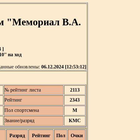
м "Мемориал В.А.
 ]
0'' на ход
анные обновлены:
06.12.2024 [12:53:12]
№ рейтинг листа
2113
Рейтинг
2343
Пол спортсмена
М
Звание/разряд
КМС
Разряд
Рейтинг
Пол
Очки