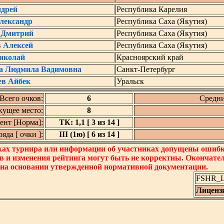
ндрей
Республика Карелия
лександр
Республика Саха (Якутия)
 Дмитрий
Республика Саха (Якутия)
 Алексей
Республика Саха (Якутия)
иколай
Красноярский край
а Людмила Вадимовна
Санкт-Петербург
ев Айбек
Уральск
Всего очков:
6
Средни
кущее место:
8
нт [Норма]:
ТК: 1,1 [ 3 из 14 ]
да [ очки ]:
III (1ю) [ 6 из 14 ]
ках турнира или информации об участниках допущены ошибки
в и изменения рейтинга могут быть не корректны. Окончате
 на основании утвержденной нормативной документации.
FSHR_Lo
Лиценз