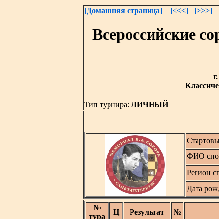
[Домашняя страница]
[<<<]
[>>>]
Всероссийские с
г
Классичес
Тип турнира:
ЛИЧНЫЙ
Стартовы
ФИО спо
Регион с
Дата рож
№
Ц
Результат
№
тура