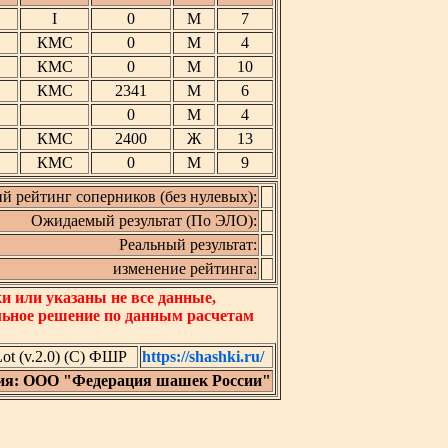
I
0
М
7
КМС
0
М
4
КМС
0
М
10
КМС
2341
М
6
0
М
4
КМС
2400
Ж
13
КМС
0
М
9
й рейтинг соперников (без нулевых):
Ожидаемый результат (По ЭЛО):
Реальный результат:
изменение рейтинга:
 или указаны не все данные,
льное решение по данным расчетам
t (v.2.0) (C) ФШР
https://shashki.ru/
ия: ООО "Федерация шашек России"