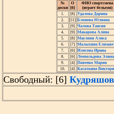
№
O
ФИО спортсмена
доски
[б]
(играет белыми)
1.
[8]
Удалова Дарина
2.
[11]
Блонова Юлиана
3.
[9]
Чалова Таисия
4.
[9]
Макарова Алина
5.
[8]
Маулини Алиса
6.
[7]
Малыхина Елизаве
7.
[6]
Илясова Ирина
8.
[6]
Леопольдова Элина
9.
[4]
Павенко Мария
10.
[4]
Касаткина Виктор
Свободный: [6]
Кудряшов