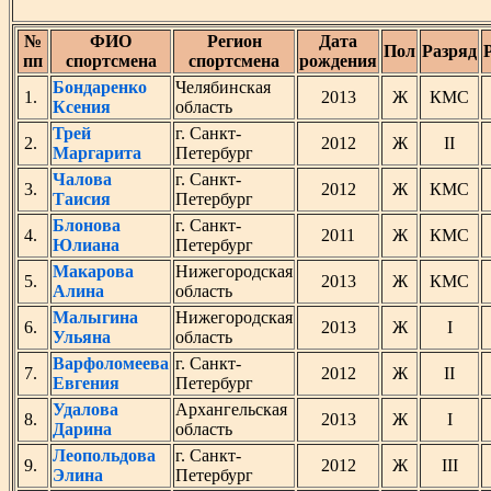
№
ФИО
Регион
Дата
Пол
Разряд
пп
спортсмена
спортсмена
рождения
Бондаренко
Челябинская
1.
2013
Ж
КМС
Ксения
область
Трей
г. Санкт-
2.
2012
Ж
II
Маргарита
Петербург
Чалова
г. Санкт-
3.
2012
Ж
КМС
Таисия
Петербург
Блонова
г. Санкт-
4.
2011
Ж
КМС
Юлиана
Петербург
Макарова
Нижегородская
5.
2013
Ж
КМС
Алина
область
Малыгина
Нижегородская
6.
2013
Ж
I
Ульяна
область
Варфоломеева
г. Санкт-
7.
2012
Ж
II
Евгения
Петербург
Удалова
Архангельская
8.
2013
Ж
I
Дарина
область
Леопольдова
г. Санкт-
9.
2012
Ж
III
Элина
Петербург