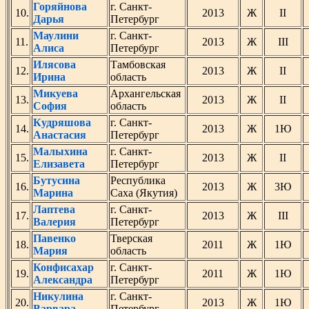
Горяйнова
г. Санкт-
10.
2013
Ж
II
Дарья
Петербург
Маулини
г. Санкт-
11.
2013
Ж
III
Алиса
Петербург
Илясова
Тамбовская
12.
2013
Ж
II
Ирина
область
Микуева
Архангельская
13.
2013
Ж
II
София
область
Кудряшова
г. Санкт-
14.
2013
Ж
1Ю
Анастасия
Петербург
Малыхина
г. Санкт-
15.
2013
Ж
II
Елизавета
Петербург
Бутусина
Республика
16.
2013
Ж
3Ю
Марина
Саха (Якутия)
Лаптева
г. Санкт-
17.
2013
Ж
III
Валерия
Петербург
Павенко
Тверская
18.
2011
Ж
1Ю
Мария
область
Конфисахар
г. Санкт-
19.
2011
Ж
1Ю
Александра
Петербург
Никулина
г. Санкт-
20.
2013
Ж
1Ю
Варвара
Петербург