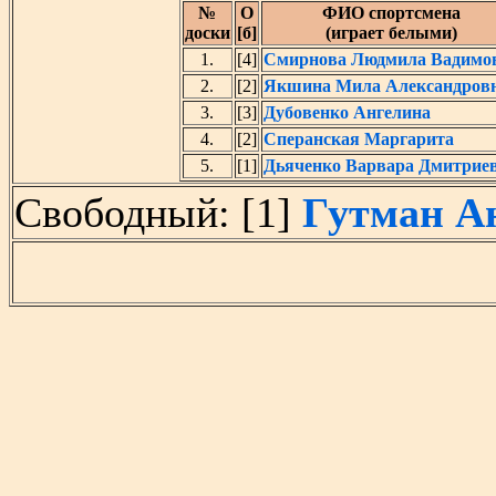
№
O
ФИО спортсмена
доски
[б]
(играет белыми)
1.
[4]
Смирнова Людмила Вадимо
2.
[2]
Якшина Мила Александров
3.
[3]
Дубовенко Ангелина
4.
[2]
Сперанская Маргарита
5.
[1]
Дьяченко Варвара Дмитрие
Свободный: [1]
Гутман А