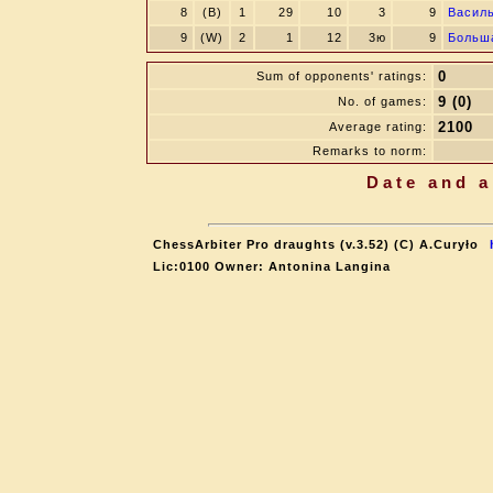
8
(B)
1
29
10
3
9
Василь
9
(W)
2
1
12
3ю
9
Больш
0
Sum of opponents' ratings:
9 (0)
No. of games:
2100
Average rating:
Remarks to norm:
Date and a
ChessArbiter Pro draughts (v.3.52) (C) A.Curyło
Lic:0100 Owner: Antonina Langina