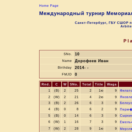
Home Page
Международный турнир Мемориал 
Санкт-Петербург, ГБУ СШОР п
Arbite
Pl
10
SNo.
Дорофеев Иван
Name
2014- -
Birthday
0
FMJD
Rnd.
C
W
SNo.
Total
Title
Waga
1
(B)
2
25
2
1ю
9
Филат
2
(W)
2
21
4
2ю
9
Яковл
3
(B)
2
26
6
3
9
Белоу
4
(B)
0
8
6
2
9
Перм�
5
(B)
0
14
6
3
9
Сырки
6
(W)
1
16
7
3
9
Емель
7
(W)
2
28
9
1ю
9
Мерзл