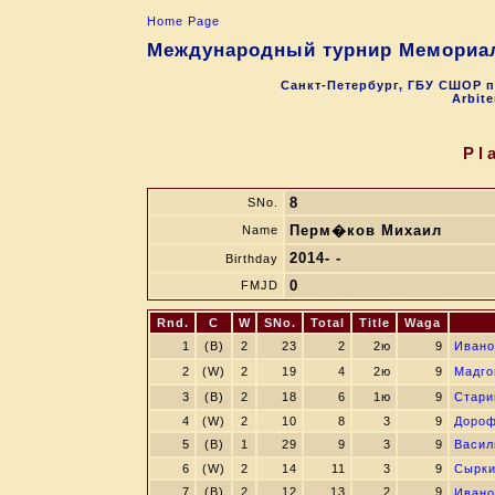
Home Page
Международный турнир Мемориал 
Санкт-Петербург, ГБУ СШОР п
Arbite
Pl
8
SNo.
Перм�ков Михаил
Name
2014- -
Birthday
0
FMJD
Rnd.
C
W
SNo.
Total
Title
Waga
1
(B)
2
23
2
2ю
9
Ивано
2
(W)
2
19
4
2ю
9
Мадго
3
(B)
2
18
6
1ю
9
Стари
4
(W)
2
10
8
3
9
Дороф
5
(B)
1
29
9
3
9
Васил
6
(W)
2
14
11
3
9
Сырки
7
(B)
2
12
13
2
9
Ивано