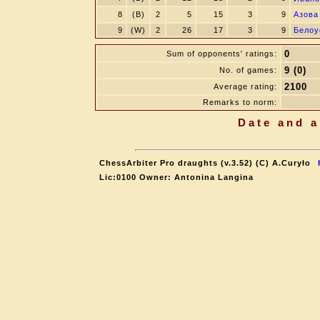
8
(B)
2
5
15
3
9
Азова
9
(W)
2
26
17
3
9
Белоу
0
Sum of opponents' ratings:
9 (0)
No. of games:
2100
Average rating:
Remarks to norm:
Date and a
ChessArbiter Pro draughts (v.3.52) (C) A.Curyło
Lic:0100 Owner: Antonina Langina