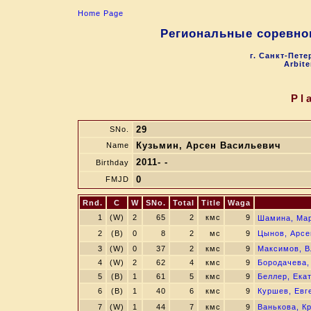
Home Page
Региональные соревно
г. Санкт-Пете
Arbite
Pl
29
SNo.
Кузьмин, Арсен Васильевич
Name
2011- -
Birthday
0
FMJD
Rnd.
C
W
SNo.
Total
Title
Waga
1
(W)
2
65
2
кмс
9
Шамина, Ма
2
(B)
0
8
2
мс
9
Цынов, Арсе
3
(W)
0
37
2
кмс
9
Максимов, В
4
(W)
2
62
4
кмс
9
Бородачева,
5
(B)
1
61
5
кмс
9
Беллер, Ека
6
(B)
1
40
6
кмс
9
Куршев, Евг
7
(W)
1
44
7
кмс
9
Ванькова, К