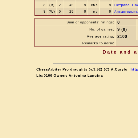
8
(B)
2
46
9
кмс
9
Петрова, По
9
(W)
0
25
9
мс
9
Архангельс
0
Sum of opponents' ratings:
9 (0)
No. of games:
2100
Average rating:
Remarks to norm:
Date and a
ChessArbiter Pro draughts (v.3.52) (C) A.Curyło
htt
Lic:0100 Owner: Antonina Langina