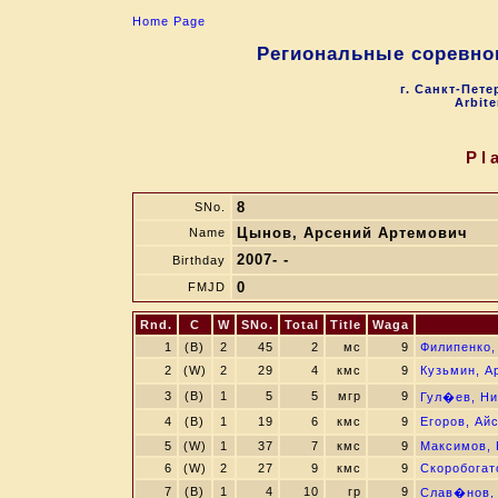
Home Page
Региональные соревно
г. Санкт-Пете
Arbite
Pl
8
SNo.
Цынов, Арсений Артемович
Name
2007- -
Birthday
0
FMJD
Rnd.
C
W
SNo.
Total
Title
Waga
1
(B)
2
45
2
мс
9
Филипенко,
2
(W)
2
29
4
кмс
9
Кузьмин, А
3
(B)
1
5
5
мгр
9
Гул�ев, Ни
4
(B)
1
19
6
кмс
9
Егоров, Ай
5
(W)
1
37
7
кмс
9
Максимов, 
6
(W)
2
27
9
кмс
9
Скоробогат
7
(B)
1
4
10
гр
9
Слав�нов, 