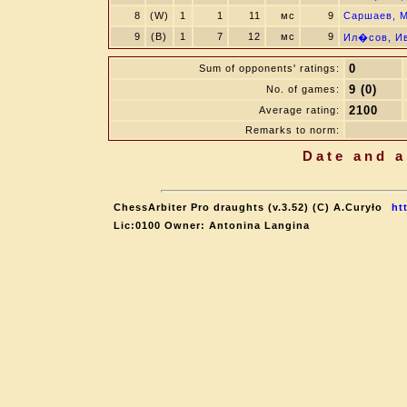
8
(W)
1
1
11
мс
9
Саршаев, М
9
(B)
1
7
12
мс
9
Ил�сов, Ив
0
Sum of opponents' ratings:
9 (0)
No. of games:
2100
Average rating:
Remarks to norm:
Date and a
ChessArbiter Pro draughts (v.3.52) (C) A.Curyło
ht
Lic:0100 Owner: Antonina Langina