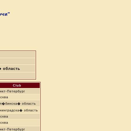
очи"
 область
Club
нкт-Петербург
сква
л�бинска� область
нинградска� область
сква
сква
нкт-Петербург