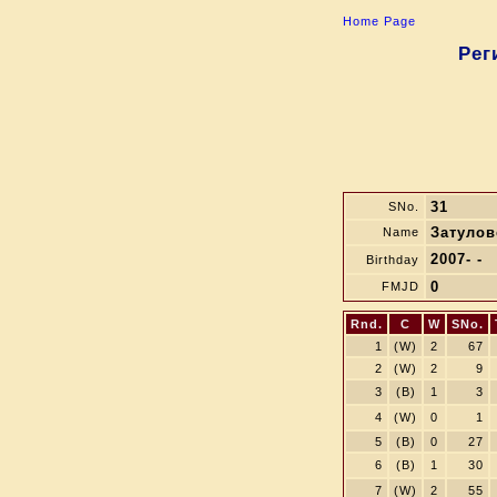
Home Page
Рег
31
SNo.
Затулов
Name
2007- -
Birthday
0
FMJD
Rnd.
C
W
SNo.
1
(W)
2
67
2
(W)
2
9
3
(B)
1
3
4
(W)
0
1
5
(B)
0
27
6
(B)
1
30
7
(W)
2
55