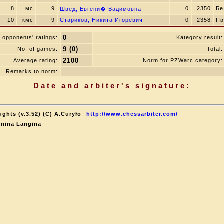
8
мс
9
0
2350
Бе
Швед, Евгени� Вадимовна
10
кмс
9
Стариков, Никита Игоревич
0
2358
Ни
0
 opponents' ratings:
Kategory result:
9 (0)
No. of games:
Total:
2100
Average rating:
Norm for PZWarc category:
Remarks to norm:
Date and arbiter's signature:
ghts (v.3.52) (C) A.Curyło
http://www.chessarbiter.com/
onina Langina