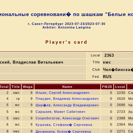
иональные соревновани� по шашкам "Белые н
г. Санкт-Петербург 2023-07-23/2023-07-30
Arbiter: Antonina Langina
Player's card
2363
Local
ский, Владислав Витальевич
кмс
Title
Чел�бинска�
Club
RUS
Fed.
Total
Title
Waga
Name
FMJD
Local
2
кмс
9
Ильин, Сергей Александрович
0
2230
Са
4
гр
9
Плаудин, Владимир Александрович
0
2626
Мо
5
мс
9
0
2686
Шир�ев, Александр Владимирович
Че
5
мс
9
Саршаев, Мажит Сабитович
0
2723
Ле
5
кмс
9
Скоробогатов, Александр Олегович
0
2388
Мо
6
мс
9
0
2364
Мо
Кушкова, Стефани� Сергеевна
8
кмс
9
0
2271
Са
Дружинина, Ксени� Сергеевна