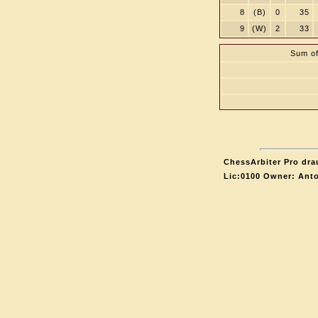
8
(B)
0
35
9
(W)
2
33
Sum of
ChessArbiter Pro drau
Lic:0100 Owner: Ant