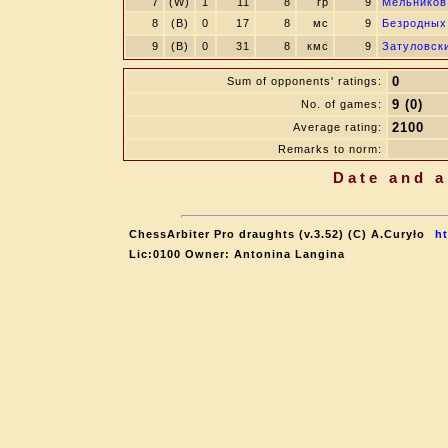
7
(W)
1
11
8
гр
9
Мельников
8
(B)
0
17
8
мс
9
Безродных
9
(B)
0
31
8
кмс
9
Затуловск
0
Sum of opponents' ratings:
9 (0)
No. of games:
2100
Average rating:
Remarks to norm:
Date and a
ChessArbiter Pro draughts (v.3.52) (C) A.Curyło
h
Lic:0100 Owner: Antonina Langina