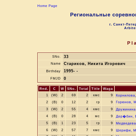
Home Page
Региональные соревно
г. Санкт-Пете
Arbite
Pl
33
SNo.
Стариков, Никита Игоревич
Name
1995- -
Birthday
0
FMJD
Rnd.
C
W
SNo.
Total
Title
Waga
1
(W)
2
69
2
кмс
9
Корнилова
2
(B)
0
12
2
гр
9
Горюнов, 
3
(W)
2
55
4
кмс
9
Дружинина
4
(B)
0
28
4
мс
9
Дер�бин, 
5
(B)
1
23
5
гр
9
Медведева
6
(W)
2
57
7
кмс
9
Шерифи, М