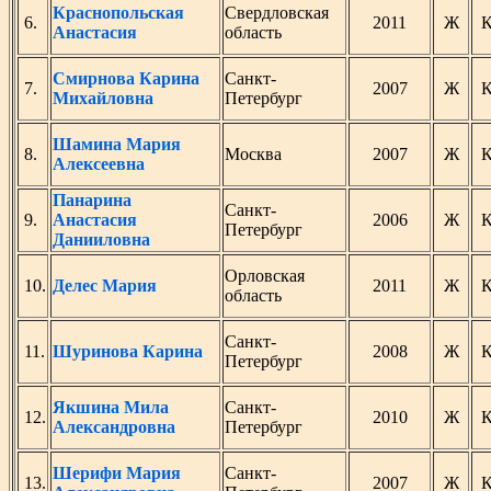
Краснопольская
Свердловская
6.
2011
Ж
Анастасия
область
Смирнова Карина
Санкт-
7.
2007
Ж
Михайловна
Петербург
Шамина Мария
8.
Москва
2007
Ж
Алексеевна
Панарина
Санкт-
9.
Анастасия
2006
Ж
Петербург
Данииловна
Орловская
10.
Делес Мария
2011
Ж
область
Санкт-
11.
Шуринова Карина
2008
Ж
Петербург
Якшина Мила
Санкт-
12.
2010
Ж
Александровна
Петербург
Шерифи Мария
Санкт-
13.
2007
Ж