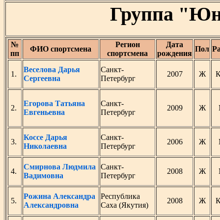
Группа "Юн
№
Регион
Дата
ФИО спортсмена
Пол
Р
пп
спортсмена
рождения
Веселова Дарья
Санкт-
1.
2007
Ж
Сергеевна
Петербург
Егорова Татьяна
Санкт-
2.
2009
Ж
Евгеньевна
Петербург
Коссе Дарья
Санкт-
3.
2006
Ж
Николаевна
Петербург
Смирнова Людмила
Санкт-
4.
2008
Ж
Вадимовна
Петербург
Рожина Александра
Республика
5.
2008
Ж
Александровна
Саха (Якутия)