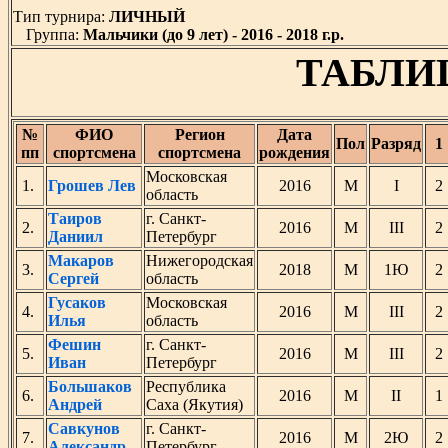
Тип турнира:
ЛИЧНЫЙ
Группа:
Мальчики (до 9 лет) - 2016 - 2018 г.р.
ТАБЛИЦ
№
ФИО
Регион
Дата
Пол
Разряд
1
пп
спортсмена
спортсмена
рождения
Московская
1.
Грошев Лев
2016
М
I
область
Таиров
г. Санкт-
2.
2016
М
III
Даниил
Петербург
Макаров
Нижегородская
3.
2018
М
1Ю
Сергей
область
Гусаков
Московская
4.
2016
М
III
Илья
область
Фешин
г. Санкт-
5.
2016
М
III
Иван
Петербург
Большаков
Республика
6.
2016
М
II
Андрей
Саха (Якутия)
Савкунов
г. Санкт-
7.
2016
М
2Ю
Александр
Петербург