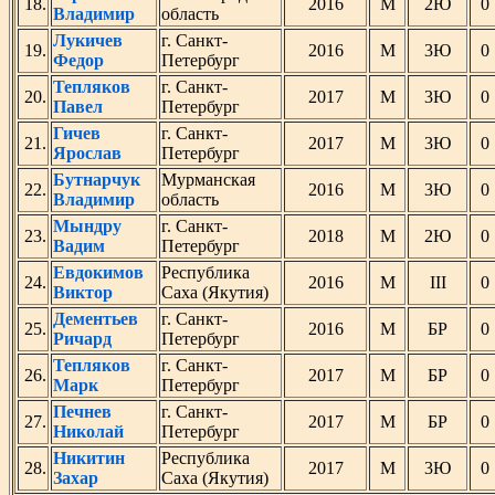
18.
2016
М
2Ю
Владимир
область
Лукичев
г. Санкт-
19.
2016
М
3Ю
Федор
Петербург
Тепляков
г. Санкт-
20.
2017
М
3Ю
Павел
Петербург
Гичев
г. Санкт-
21.
2017
М
3Ю
Ярослав
Петербург
Бутнарчук
Мурманская
22.
2016
М
3Ю
Владимир
область
Мындру
г. Санкт-
23.
2018
М
2Ю
Вадим
Петербург
Евдокимов
Республика
24.
2016
М
III
Виктор
Саха (Якутия)
Дементьев
г. Санкт-
25.
2016
М
БР
Ричард
Петербург
Тепляков
г. Санкт-
26.
2017
М
БР
Марк
Петербург
Печнев
г. Санкт-
27.
2017
М
БР
Николай
Петербург
Никитин
Республика
28.
2017
М
3Ю
Захар
Саха (Якутия)