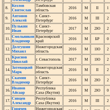
Козлов
Тамбовская
8.
2016
М
II
Святослав
область
Антонов
г. Санкт-
9.
2016
М
III
Алексей
Петербург
Пулькин
г. Санкт-
10.
2017
М
2Ю
Иван
Петербург
Смольников
Красноярский
11.
2016
М
БР
Владимир
край
Долгушин
Нижегородская
12.
2016
М
1Ю
Михаил
область
Краснов
13.
г. Севастополь
2017
М
1Ю
Николай
Затенацкий
Нижегородская
14.
2016
М
II
Марк
область
Скамин
г. Санкт-
15.
2016
М
2Ю
Владимир
Петербург
Иванов
Республика
16.
2016
М
2Ю
Айсаар
Саха (Якутия)
Сивцев
Республика
17.
2016
М
III
Александр
Саха (Якутия)
Горячев
Нижегородская