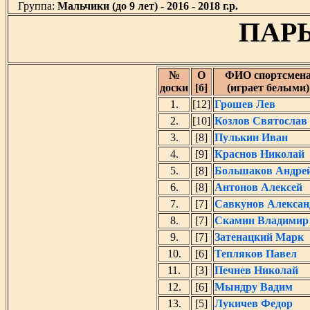
Группа:
Мальчики (до 9 лет) - 2016 - 2018 г.р.
ПАРЫ
№
O
ФИО спортсмен
доски
[б]
(играет белыми)
1.
[12]
Грошев Лев
2.
[10]
Козлов Святослав
3.
[8]
Пулькин Иван
4.
[9]
Краснов Николай
5.
[8]
Большаков Андре
6.
[8]
Антонов Алексей
7.
[7]
Савкунов Алексан
8.
[7]
Скамин Владимир
9.
[7]
Затенацкий Марк
10.
[6]
Тепляков Павел
11.
[3]
Печнев Николай
12.
[6]
Мындру Вадим
13.
[5]
Лукичев Федор