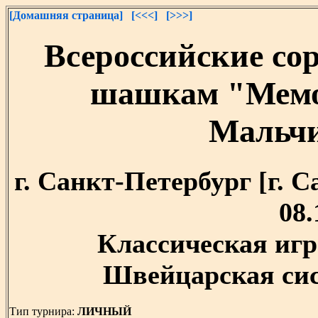
[Домашняя страница]
[<<<]
[>>>]
Всероссийские со
шашкам "Мемо
Мальчи
г. Санкт-Петербург [г. Са
08.
Классическая игр
Швейцарская сист
Тип турнира:
ЛИЧНЫЙ