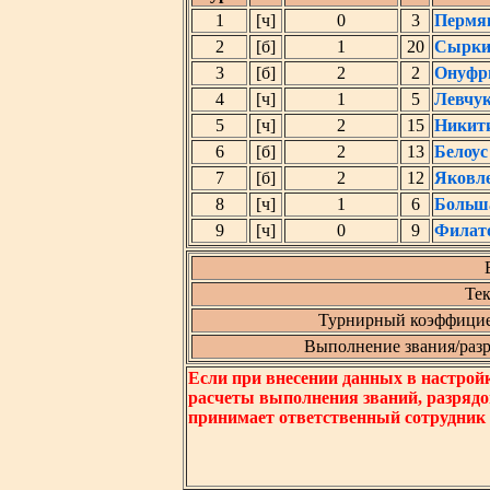
1
[ч]
0
3
Пермя
2
[б]
1
20
Сырки
3
[б]
2
2
Онуфр
4
[ч]
1
5
Левчу
5
[ч]
2
15
Никит
6
[б]
2
13
Белоус
7
[б]
2
12
Яковл
8
[ч]
1
6
Больш
9
[ч]
0
9
Филат
Тек
Турнирный коэффицие
Выполнение звания/разря
Если при внесении данных в настрой
расчеты выполнения званий, разрядо
принимает ответственный сотрудник