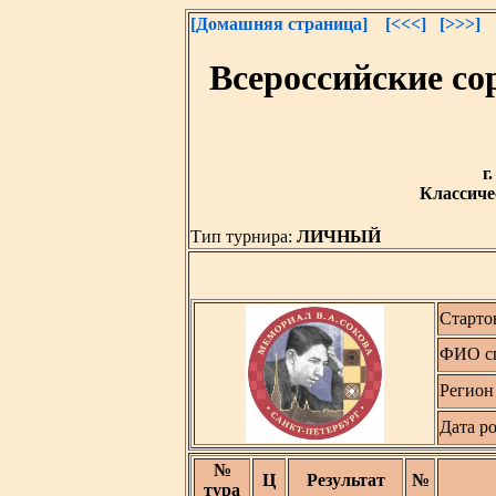
[Домашняя страница]
[<<<]
[>>>]
Всероссийские с
г
Классичес
Тип турнира:
ЛИЧНЫЙ
Старто
ФИО с
Регион
Дата р
№
Ц
Результат
№
тура