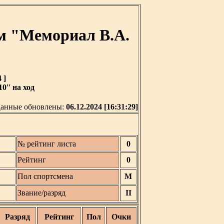
м "Мемориал В.А.
 ]
0'' на ход
анные обновлены:
06.12.2024 [16:31:29]
№ рейтинг листа
0
Рейтинг
0
Пол спортсмена
М
Звание/разряд
II
Разряд
Рейтинг
Пол
Очки