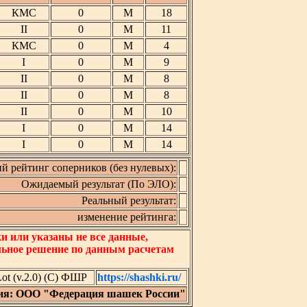
КМС
0
М
18
II
0
М
11
КМС
0
М
4
I
0
М
9
II
0
М
8
II
0
М
8
II
0
М
10
I
0
М
14
I
0
М
14
й рейтинг соперников (без нулевых):
Ожидаемый результат (По ЭЛО):
Реальный результат:
изменение рейтинга:
 или указаны не все данные,
льное решение по данным расчетам
t (v.2.0) (C) ФШР
https://shashki.ru/
ия: ООО "Федерация шашек России"