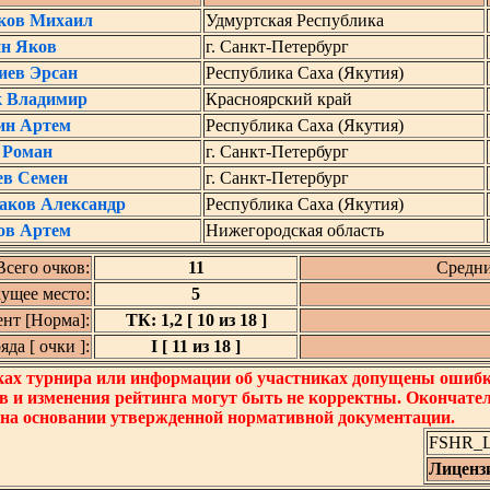
ков Михаил
Удмуртская Республика
н Яков
г. Санкт-Петербург
иев Эрсан
Республика Саха (Якутия)
к Владимир
Красноярский край
ин Артем
Республика Саха (Якутия)
 Роман
г. Санкт-Петербург
ев Семен
г. Санкт-Петербург
аков Александр
Республика Саха (Якутия)
ов Артем
Нижегородская область
Всего очков:
11
Средни
ущее место:
5
нт [Норма]:
ТК: 1,2 [ 10 из 18 ]
да [ очки ]:
I [ 11 из 18 ]
ках турнира или информации об участниках допущены ошибки
в и изменения рейтинга могут быть не корректны. Окончате
 на основании утвержденной нормативной документации.
FSHR_Lo
Лиценз