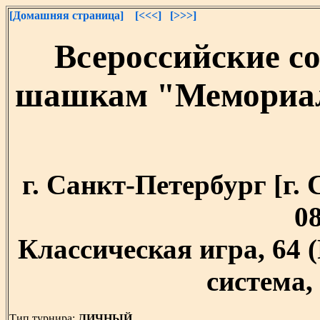
[Домашняя страница]
[<<<]
[>>>]
Всероссийские с
шашкам "Мемориал
г. Санкт-Петербург [г. 
08
Классическая игра, 64
система, 
Тип турнира:
ЛИЧНЫЙ