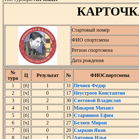
КАРТОЧК
Стартовый номер
ФИО спортсмена
Регион спортсмена
Дата рождения
№
Ц
Результат
№
ФИОСпортсмена
тура
1
[б]
1
31
Печнев Федор
2
[ч]
0
17
Неустроев Константин
3
[б]
2
30
Световой Владислав
4
[ч]
1
11
Макаров Михаил
5
[б]
0
19
Стариннов Ефим
6
[ч]
2
27
Беляев Мирон
7
[б]
0
20
Сыркин Яков
8
[ч]
1
25
Антонов Илья