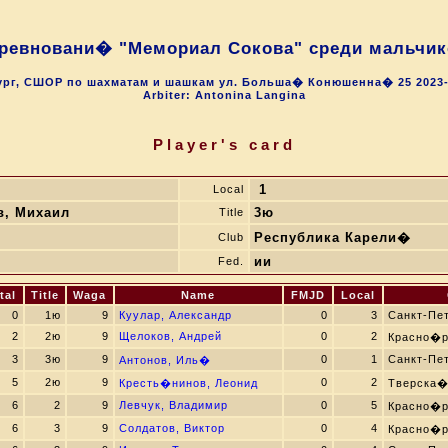
ревновани� "Мемориал Сокова" среди мальчико
бург, СШОР по шахматам и шашкам ул. Больша� Конюшенна� 25 2023-1
Arbiter: Antonina Langina
Player's card
1
Local
в, Михаил
3ю
Title
Республика Карели�
Club
ии
Fed.
tal
Title
Waga
Name
FMJD
Local
0
1ю
9
Куулар, Александр
0
3
Санкт-Пе
2
2ю
9
Щелоков, Андрей
0
2
Красно�р
3
3ю
9
0
1
Санкт-Пе
Антонов, Иль�
5
2ю
9
0
2
Кресть�нинов, Леонид
Тверска�
6
2
9
Левчук, Владимир
0
5
Красно�р
6
3
9
Солдатов, Виктор
0
4
Красно�р