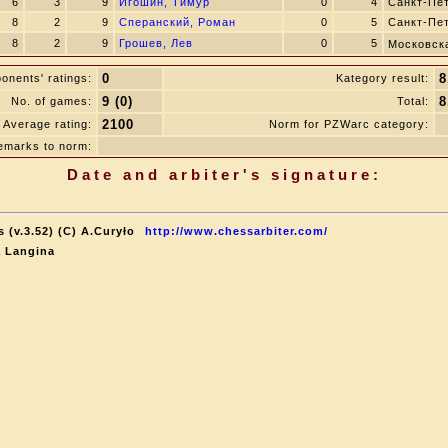
6
3
9
Игошин, Тимур
0
4
Санкт-Пе
8
2
9
Сперанский, Роман
0
5
Санкт-Пе
8
2
9
Грошев, Лев
0
5
Московск
0
8
onents' ratings:
Kategory result:
9 (0)
8
No. of games:
Total:
2100
Average rating:
Norm for PZWarc category:
emarks to norm:
Date and arbiter's signature:
 (v.3.52) (C) A.Curyło
http://www.chessarbiter.com/
a Langina