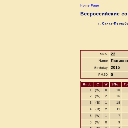
Home Page
Всероссийские со
г. Санкт-Петер
22
SNo.
Панише
Name
2015- -
Birthday
0
FMJD
Rnd.
C
W
SNo.
To
1
(W)
0
10
2
(W)
2
16
3
(B)
1
18
4
(B)
2
11
5
(W)
1
7
6
(W)
0
9