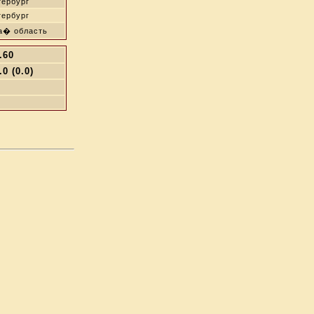
тербург
тербург
а� область
.60
.0 (0.0)