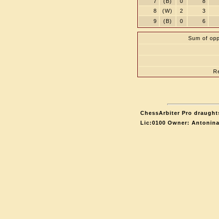
7
(B)
0
8
8
(W)
2
3
9
(B)
0
6
Sum of opp
R
ChessArbiter Pro draughts
Lic:0100 Owner: Antonin