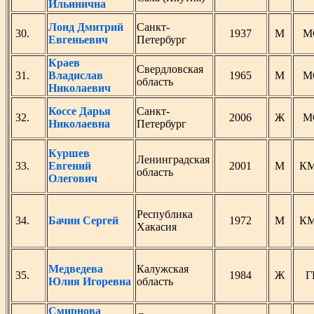
Ильинична
Лонд Дмитрий
Санкт-
30.
1937
М
М
Евгеньевич
Петербург
Краев
Свердловская
31.
Владислав
1965
М
М
область
Николаевич
Коссе Дарья
Санкт-
32.
2006
Ж
М
Николаевна
Петербург
Куршев
Ленинградская
33.
Евгений
2001
М
К
область
Олегович
Республика
34.
Бачин Сергей
1972
М
К
Хакасия
Медведева
Калужская
35.
1984
Ж
Г
Юлия Игоревна
область
Смирнова