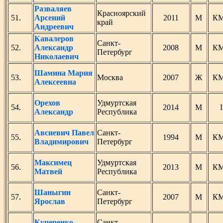
Разваляев
Красноярский
51.
Арсений
2011
М
К
край
Андреевич
Кавалеров
Санкт-
52.
Александр
2008
М
К
Петербург
Николаевич
Шамина Мария
53.
Москва
2007
Ж
К
Алексеевна
Орехов
Удмуртская
54.
2014
М
I
Александр
Республика
Авсиевич Павел
Санкт-
55.
1994
М
К
Владимирович
Петербург
Максимец
Удмуртская
56.
2013
М
К
Матвей
Республика
Шаныгин
Санкт-
57.
2007
М
К
Ярослав
Петербург
Кучеренко
Санкт-