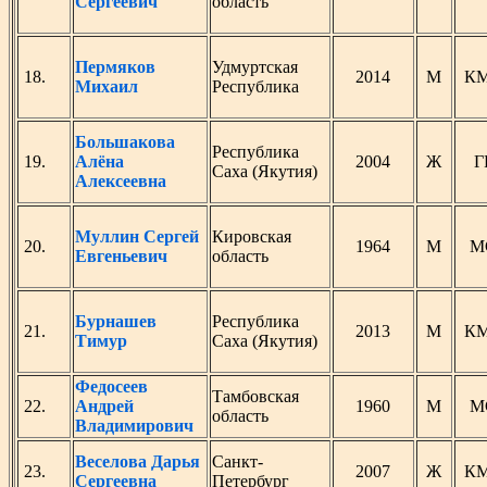
Сергеевич
область
Пермяков
Удмуртская
18.
2014
М
К
Михаил
Республика
Большакова
Республика
19.
Алёна
2004
Ж
Г
Саха (Якутия)
Алексеевна
Муллин Сергей
Кировская
20.
1964
М
М
Евгеньевич
область
Бурнашев
Республика
21.
2013
М
К
Тимур
Саха (Якутия)
Федосеев
Тамбовская
22.
Андрей
1960
М
М
область
Владимирович
Веселова Дарья
Санкт-
23.
2007
Ж
К
Сергеевна
Петербург