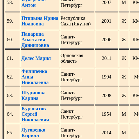
58.
2007
М
К
Антон
Петербург
Птицына Ирина
Республика
59.
2001
Ж
К
Ивановна
Саха (Якутия)
Панарина
Санкт-
60.
Анастасия
2006
Ж
К
Петербург
Данииловна
Орловская
61.
Делес Мария
2011
Ж
К
область
Филипенко
Санкт-
62.
Анна
1994
Ж
М
Петербург
Николаевна
Шуринова
Санкт-
63.
2008
Ж
К
Карина
Петербург
Куропатов
Санкт-
64.
Сергей
1954
М
М
Петербург
Николаевич
Луговенко
Санкт-
65.
2014
М
I
Кирилл
Петербург