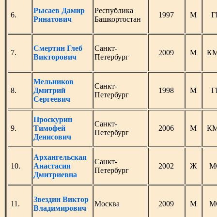
Рысаев Дамир
Республика
6.
1997
М
Г
Ринатович
Башкортостан
Смертин Глеб
Санкт-
7.
2009
М
К
Викторович
Петербург
Мельников
Санкт-
8.
Дмитрий
1998
М
Г
Петербург
Сергеевич
Проскурин
Санкт-
9.
Тимофей
2006
М
К
Петербург
Денисович
Архангельская
Санкт-
10.
Анастасия
2002
Ж
М
Петербург
Дмитриевна
Звездин Виктор
11.
Москва
2009
М
М
Владимирович