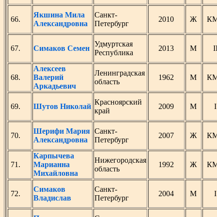
Якшина Мила
Санкт-
66.
2010
Ж
К
Александровна
Петербург
Удмуртская
67.
Симаков Семен
2013
М
I
Республика
Алексеев
Ленинградская
68.
Валерий
1962
М
К
область
Аркадьевич
Красноярский
69.
Шутов Николай
2009
М
I
край
Шерифи Мария
Санкт-
70.
2007
Ж
К
Александровна
Петербург
Карпычева
Нижегородская
71.
Марианна
1992
Ж
К
область
Михайловна
Симаков
Санкт-
72.
2004
М
I
Владислав
Петербург