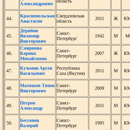
область
Александрович
Краснопольская
Свердловская
44.
2011
Ж
К
Анастасия
область
Дерябин
Санкт-
45.
Вилимир
1942
М
М
Петербург
Викторович
Смирнова
Санкт-
46.
Карина
2007
Ж
К
Петербург
Михайловна
Кузьмин Арсен
Республика
47.
2011
М
К
Васильевич
Саха (Якутия)
Матяшов Тихон
Санкт-
48.
2009
М
К
Викторович
Петербург
Петров
Санкт-
49.
2011
М
К
Александр
Петербург
Бессонов
Санкт-
50.
1995
М
К
Валерий
Петербург