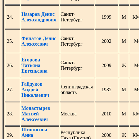
Назаров Денис
Санкт-
24.
1999
М
К
Александрович
Петербург
Филатов Денис
Санкт-
25.
2002
М
М
Алексеевич
Петербург
Егорова
Санкт-
26.
Татьяна
2009
Ж
М
Петербург
Евгеньевна
Гайдуков
Ленинградская
27.
Андрей
1985
М
М
область
Николаевич
Монастырев
28.
Матвей
Москва
2010
М
К
Алексеевич
Шишигина
Республика
29.
Анна
2000
Ж
К
Саха (Якутия)