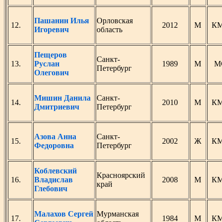
Пашанин Илья
Орловская
12.
2012
М
К
Игоревич
область
Пещеров
Санкт-
13.
Руслан
1989
М
М
Петербург
Олегович
Мишин Данила
Санкт-
14.
2010
М
К
Дмитриевич
Петербург
Азова Анна
Санкт-
15.
2002
Ж
К
Федоровна
Петербург
Коблевский
Красноярский
16.
Владислав
2008
М
К
край
Глебович
Малахов Сергей
Мурманская
17.
1984
М
К