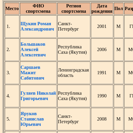
ФИО
Регион
Дата
Место
Пол
Раз
спортсмена
спортсмена
рождения
Щукин Роман
Санкт-
1.
2001
М
Г
Александрович
Петербург
Большаков
Республика
2.
Алексей
2006
М
М
Саха (Якутия)
Алексеевич
Саршаев
Ленинградская
3.
Мажит
1991
М
М
область
Сабитович
Гуляев Николай
Республика
4.
1990
М
Г
Григорьевич
Саха (Якутия)
Яруков
Санкт-
5.
Станислав
2008
М
М
Петербург
Юрьевич