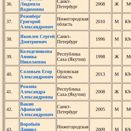
Санкт-
36.
Людмила
2008
Ж
М
Петербург
Вадимовна
Розенберг
Нижегородская
37.
Григорий
2010
М
К
область
Александрович
Яковлев Сергей
Санкт-
38.
1996
М
К
Дмитриевич
Петербург
Колодезникова
Республика
39.
Аяника
1998
Ж
М
Саха (Якутия)
Николаевна
Соловьев Егор
Орловская
40.
2013
М
К
Александрович
область
Рожина
Республика
41.
Александра
2008
Ж
К
Саха (Якутия)
Александровна
Вакин
Санкт-
42.
Афанасий
2005
М
М
Петербург
Александрович
Воробьёв
Нижегородская
43.
Даниил
2009
М
К