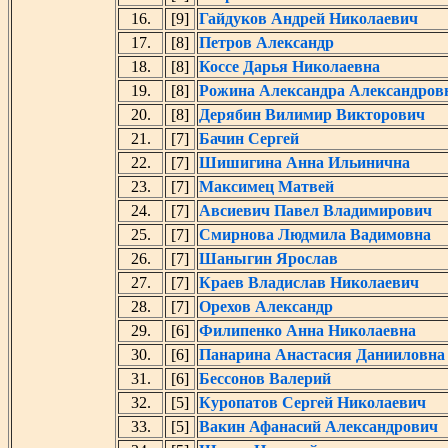
16.
[9]
Гайдуков Андрей Николаевич
17.
[8]
Петров Александр
18.
[8]
Коссе Дарья Николаевна
19.
[8]
Рожина Александра Александров
20.
[8]
Дерябин Вилимир Викторович
21.
[7]
Бачин Сергей
22.
[7]
Шишигина Анна Ильинична
23.
[7]
Максимец Матвей
24.
[7]
Авсиевич Павел Владимирович
25.
[7]
Смирнова Людмила Вадимовна
26.
[7]
Шаныгин Ярослав
27.
[7]
Краев Владислав Николаевич
28.
[7]
Орехов Александр
29.
[6]
Филипенко Анна Николаевна
30.
[6]
Панарина Анастасия Данииловна
31.
[6]
Бессонов Валерий
32.
[5]
Куропатов Сергей Николаевич
33.
[5]
Вакин Афанасий Александрович