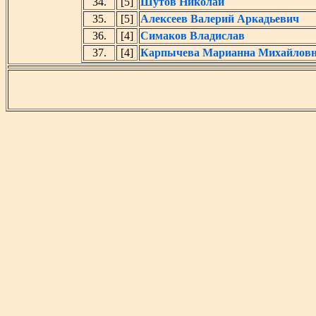
34.
[5]
Шутов Николай
35.
[5]
Алексеев Валерий Аркадьевич
36.
[4]
Симаков Владислав
37.
[4]
Карпычева Марианна Михайлов