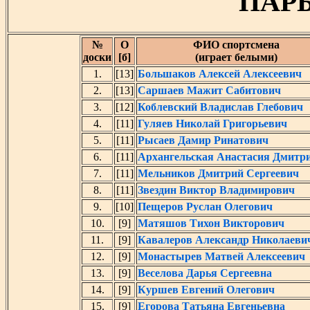
ПАРЫ
№
O
ФИО спортсмена
доски
[б]
(играет белыми)
1.
[13]
Большаков Алексей Алексеевич
2.
[13]
Саршаев Мажит Сабитович
3.
[12]
Коблевский Владислав Глебович
4.
[11]
Гуляев Николай Григорьевич
5.
[11]
Рысаев Дамир Ринатович
6.
[11]
Архангельская Анастасия Дмитр
7.
[11]
Мельников Дмитрий Сергеевич
8.
[11]
Звездин Виктор Владимирович
9.
[10]
Пещеров Руслан Олегович
10.
[9]
Матяшов Тихон Викторович
11.
[9]
Кавалеров Александр Николаеви
12.
[9]
Монастырев Матвей Алексеевич
13.
[9]
Веселова Дарья Сергеевна
14.
[9]
Куршев Евгений Олегович
15.
[9]
Егорова Татьяна Евгеньевна