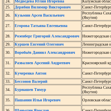
24.
Медведева Юлия Игоревна
Калужская облас
25.
Дерябин Вилимир Викторович
Санкт-Петербур
Республика Сах
26.
Кузьмин Арсен Васильевич
(Якутия)
27.
Егорова Татьяна Евгеньевна
Санкт-Петербур
28.
Розенберг Григорий Александрович
Нижегородская 
29.
Куршев Евгений Олегович
Ленинградская о
30.
Воробьёв Даниил Александрович
Нижегородская 
31.
Разваляев Арсений Андреевич
Красноярский к
32.
Кучеренко Антон
Санкт-Петербур
33.
Бессонов Валерий
Санкт-Петербур
Республика Сах
34.
Бурнашев Тимур
(Якутия)
35.
Пашанин Илья Игоревич
Орловская облас
36.
Шаныгин Ярослав
Санкт-Петербур