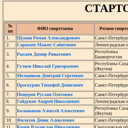
СТАРТ
№
ФИО спортсмена
Регион спорт
пп
1.
Щукин Роман Александрович
Санкт-Петербур
2.
Саршаев Мажит Сабитович
Ленинградская о
Республика
3.
Рысаев Дамир Ринатович
Башкортостан
Республика Сах
4.
Гуляев Николай Григорьевич
(Якутия)
5.
Мельников Дмитрий Сергеевич
Санкт-Петербур
6.
Проскурин Тимофей Денисович
Санкт-Петербур
7.
Пещеров Руслан Олегович
Санкт-Петербур
8.
Гайдуков Андрей Николаевич
Ленинградская о
Республика Сах
9.
Большаков Алексей Алексеевич
(Якутия)
10.
Филатов Денис Алексеевич
Санкт-Петербур
11.
Краев Владислав Николаевич
Свердловская об