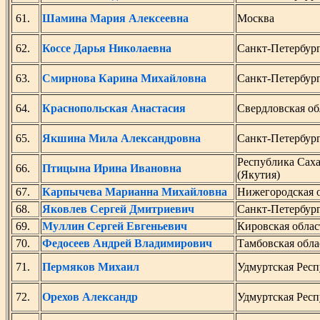
61.
Шамина Мария Алексеевна
Москва
62.
Коссе Дарья Николаевна
Санкт-Петербур
63.
Смирнова Карина Михайловна
Санкт-Петербур
64.
Краснопольская Анастасия
Свердловская об
65.
Якшина Мила Александровна
Санкт-Петербур
Республика Сах
66.
Птицына Ирина Ивановна
(Якутия)
67.
Карпычева Марианна Михайловна
Нижегородская 
68.
Яковлев Сергей Дмитриевич
Санкт-Петербур
69.
Муллин Сергей Евгеньевич
Кировская облас
70.
Федосеев Андрей Владимирович
Тамбовская обла
71.
Пермяков Михаил
Удмуртская Рес
72.
Орехов Александр
Удмуртская Рес