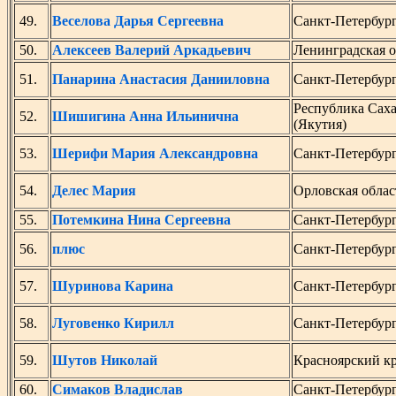
49.
Веселова Дарья Сергеевна
Санкт-Петербур
50.
Алексеев Валерий Аркадьевич
Ленинградская о
51.
Панарина Анастасия Данииловна
Санкт-Петербур
Республика Сах
52.
Шишигина Анна Ильинична
(Якутия)
53.
Шерифи Мария Александровна
Санкт-Петербур
54.
Делес Мария
Орловская облас
55.
Потемкина Нина Сергеевна
Санкт-Петербур
56.
плюс
Санкт-Петербур
57.
Шуринова Карина
Санкт-Петербур
58.
Луговенко Кирилл
Санкт-Петербур
59.
Шутов Николай
Красноярский к
60.
Симаков Владислав
Санкт-Петербур