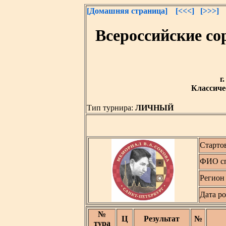
[Домашняя страница]
[<<<]
[>>>]
Всероссийские с
г
Классичес
Тип турнира:
ЛИЧНЫЙ
Старто
ФИО сп
Регион
Дата р
№
Ц
Результат
№
тура