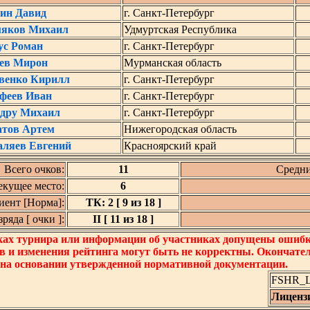
ин Давид
г. Санкт-Петербург
яков Михаил
Удмуртская Республика
ус Роман
г. Санкт-Петербург
ев Мирон
Мурманская область
венко Кирилл
г. Санкт-Петербург
феев Иван
г. Санкт-Петербург
дру Михаил
г. Санкт-Петербург
тов Артем
Нижегородская область
аляев Евгений
Красноярский край
Всего очков:
11
Средни
екущее место:
6
ент [Норма]:
ТК: 2 [ 9 из 18 ]
яда [ очки ]:
II [ 11 из 18 ]
ках турнира или информации об участниках допущены ошибки
в и изменения рейтинга могут быть не корректны. Окончате
 на основании утвержденной нормативной документации.
FSHR_Lo
Лиценз