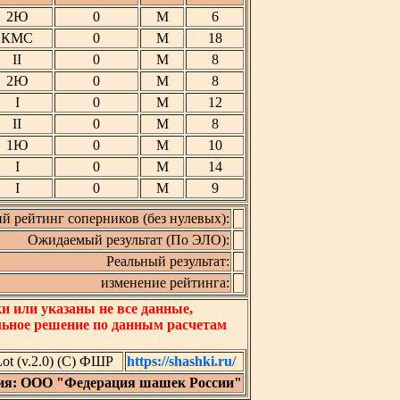
2Ю
0
М
6
КМС
0
М
18
II
0
М
8
2Ю
0
М
8
I
0
М
12
II
0
М
8
1Ю
0
М
10
I
0
М
14
I
0
М
9
й рейтинг соперников (без нулевых):
Ожидаемый результат (По ЭЛО):
Реальный результат:
изменение рейтинга:
 или указаны не все данные,
льное решение по данным расчетам
t (v.2.0) (C) ФШР
https://shashki.ru/
ия: ООО "Федерация шашек России"