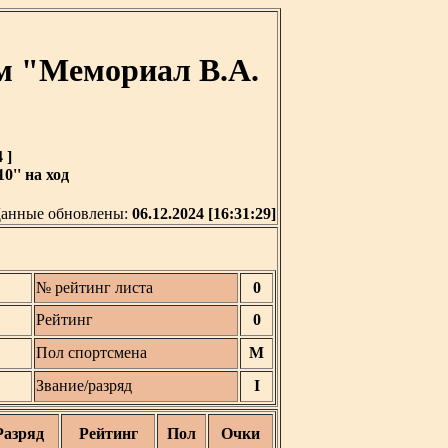
м "Мемориал В.А.
 ]
0'' на ход
анные обновлены:
06.12.2024 [16:31:29]
№ рейтинг листа
0
Рейтинг
0
Пол спортсмена
М
Звание/разряд
I
Разряд
Рейтинг
Пол
Очки