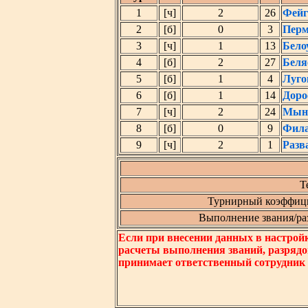
1
[ч]
2
26
Фейг
2
[б]
0
3
Перм
3
[ч]
1
13
Бело
4
[б]
2
27
Беля
5
[б]
1
4
Луго
6
[б]
1
14
Доро
7
[ч]
2
24
Мын
8
[б]
0
9
Фила
9
[ч]
2
1
Разв
Т
Турнирный коэффици
Выполнение звания/разр
Если при внесении данных в настрой
расчеты выполнения званий, разрядо
принимает ответственный сотрудник