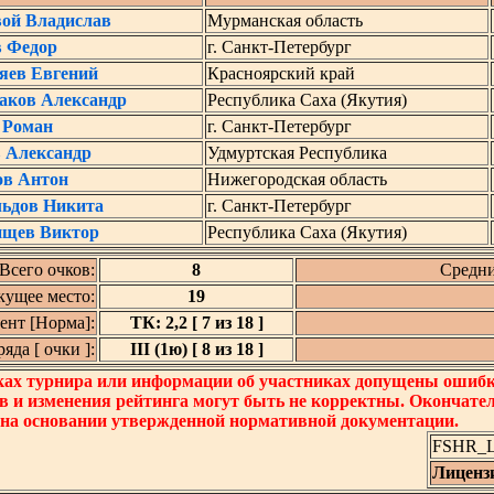
ой Владислав
Мурманская область
в Федор
г. Санкт-Петербург
яев Евгений
Красноярский край
аков Александр
Республика Саха (Якутия)
 Роман
г. Санкт-Петербург
 Александр
Удмуртская Республика
ов Антон
Нижегородская область
льдов Никита
г. Санкт-Петербург
ищев Виктор
Республика Саха (Якутия)
Всего очков:
8
Средни
кущее место:
19
нт [Норма]:
ТК: 2,2 [ 7 из 18 ]
да [ очки ]:
III (1ю) [ 8 из 18 ]
ках турнира или информации об участниках допущены ошибки
в и изменения рейтинга могут быть не корректны. Окончате
 на основании утвержденной нормативной документации.
FSHR_Lo
Лиценз