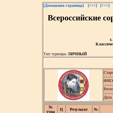
[Домашняя страница]
[<<<]
[>>>]
Всероссийские с
г
Классичес
Тип турнира:
ЛИЧНЫЙ
Стар
ФИО 
Реги
Дата
№
Ц
Результат
№
тура