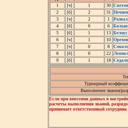
1
[ч]
1
30
Светов
2
[б]
2
31
Печне
3
[ч]
2
1
Развал
4
[б]
0
6
Больш
5
[б]
1
13
Белоус
6
[ч]
1
10
Орехов
7
[ч]
0
8
Сокол
8
[б]
0
22
Леопо
9
[б]
1
18
Седал
Те
Турнирный коэффицие
Выполнение звания/разря
Если при внесении данных в настрой
расчеты выполнения званий, разрядо
принимает ответственный сотрудник