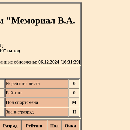
м "Мемориал В.А.
 ]
0'' на ход
анные обновлены:
06.12.2024 [16:31:29]
№ рейтинг листа
0
Рейтинг
0
Пол спортсмена
М
Звание/разряд
II
Разряд
Рейтинг
Пол
Очки