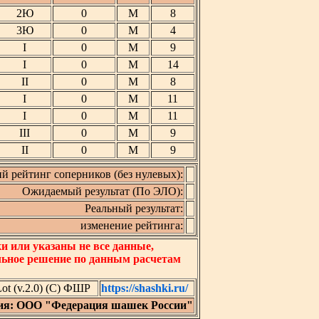
2Ю
0
М
8
3Ю
0
М
4
I
0
М
9
I
0
М
14
II
0
М
8
I
0
М
11
I
0
М
11
III
0
М
9
II
0
М
9
й рейтинг соперников (без нулевых):
Ожидаемый результат (По ЭЛО):
Реальный результат:
изменение рейтинга:
 или указаны не все данные,
льное решение по данным расчетам
t (v.2.0) (C) ФШР
https://shashki.ru/
ия: ООО "Федерация шашек России"