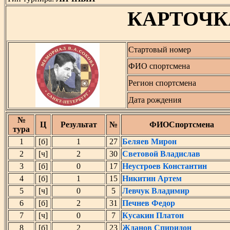
КАРТОЧК
Стартовый номер
ФИО спортсмена
Регион спортсмена
Дата рождения
№
Ц
Результат
№
ФИОСпортсмена
тура
1
[б]
1
27
Беляев Мирон
2
[ч]
2
30
Световой Владислав
3
[б]
0
17
Неустроев Константин
4
[б]
1
15
Никитин Артем
5
[ч]
0
5
Левчук Владимир
6
[б]
2
31
Печнев Федор
7
[ч]
0
7
Кусакин Платон
8
[б]
2
23
Жданов Спиридон