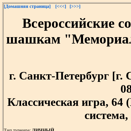
[Домашняя страница]
[<<<]
[>>>]
Всероссийские с
шашкам "Мемориал
г. Санкт-Петербург [г. 
08
Классическая игра, 64
система, 
Тип турнира:
ЛИЧНЫЙ