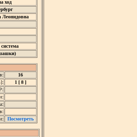
на ход
ербург
а Леонидовна
 система
 шашки)
в:
16
]:
1 [ 8 ]
Р:
н:
а:
в:
и:
Посмотреть