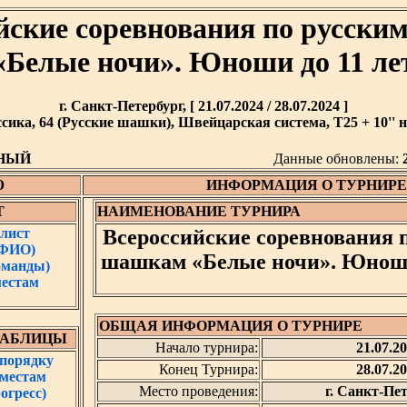
йские соревнования по русск
«Белые ночи». Юноши до 11 ле
г. Санкт-Петербург, [ 21.07.2024 / 28.07.2024 ]
сика, 64 (Русские шашки), Швейцарская система, T25 + 10'' н
НЫЙ
Данные обновлены:
Ю
ИНФОРМАЦИЯ О ТУРНИРЕ
Т
НАИМЕНОВАНИЕ ТУРНИРА
лист
Всероссийские соревнования 
 ФИО)
шашкам «Белые ночи». Юноши
оманды)
местам
ОБЩАЯ ИНФОРМАЦИЯ О ТУРНИРЕ
ТАБЛИЦЫ
Начало турнира:
21.07.2
 порядку
Конец Турнира:
28.07.2
 местам
Место проведения:
г. Санкт-Пет
огресс)