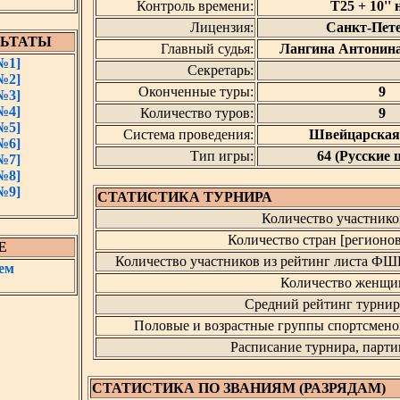
Контроль времени:
T25 + 10'' 
Лицензия:
Санкт-Пет
ЛЬТАТЫ
Главный судья:
Лангина Антонин
№1]
Секретарь:
№2]
Оконченные туры:
9
№3]
№4]
Количество туров:
9
№5]
Система проведения:
Швейцарская
№6]
Тип игры:
64 (Русские
№7]
№8]
№9]
СТАТИСТИКА ТУРНИРА
Количество участнико
Количество стран [регионов
Е
Количество участников из рейтинг листа ФШ
ем
Количество женщи
Средний рейтинг турнир
Половые и возрастные группы спортсмено
Расписание турнира, парти
СТАТИСТИКА ПО ЗВАНИЯМ (РАЗРЯДАМ)