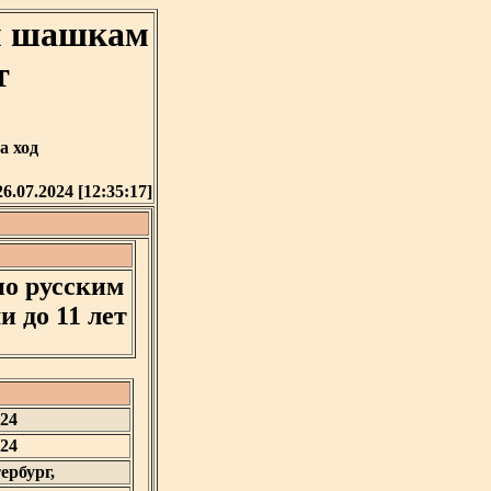
им шашкам
т
а ход
26.07.2024 [12:35:17]
по русским
 до 11 лет
024
024
ербург,