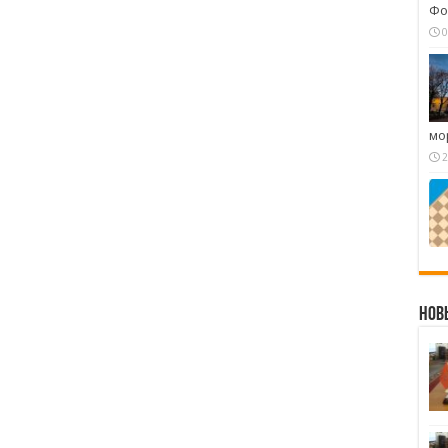
Фо
0
мо
2
Нов