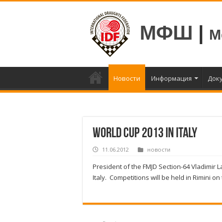
МФШ
|
М
Новости
Информация
Док
World Cup 2013 in Italy
11.06.2012
новости
President of the FMJD Section-64 Vladimir L
Italy.
Competitions will be held in Rimini on th