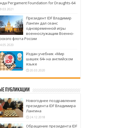
нда Pergament Foundation for Draughts-64
9.03.2021
Президент IDF Владимир
Лангин дал сеанс
одновременной игры
военнослужащим Военно-
рского флота России
4.05.2020
Издан учебник «Мир
шашек 64» на английском
языке
20.03.2020
ые публикации
Новогоднее поздравление
президента IDF Владимира
Лангина
24.12.2018
Обращение президента IDF