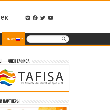
ек
Языки:
 — член ТАФИСА
и партнеры