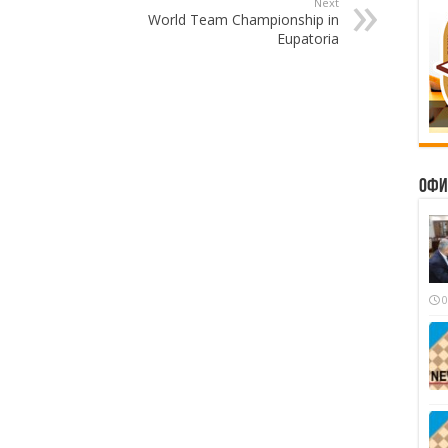
Next
World Team Championship in
Eupatoria
Офи
0