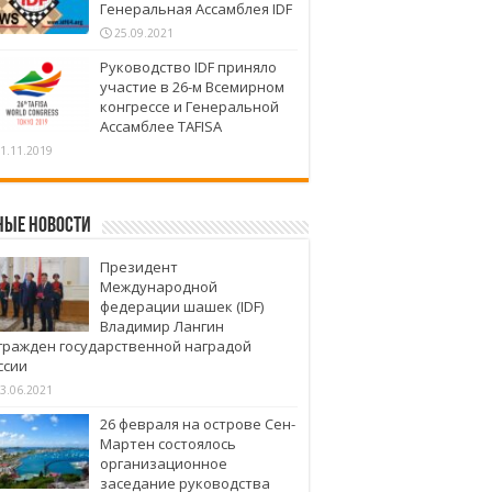
Генеральная Ассамблея IDF
25.09.2021
Руководство IDF приняло
участие в 26-м Всемирном
конгрессе и Генеральной
Ассамблее TAFISA
1.11.2019
ные новости
Президент
Международной
федерации шашек (IDF)
Владимир Лангин
гражден государственной наградой
ссии
3.06.2021
26 февраля на острове Сен-
Мартен состоялось
организационное
заседание руководства