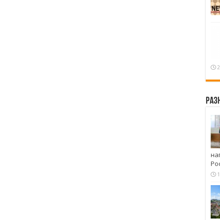
2
Раз
на
Ро
1