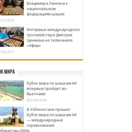
Владимира Лангина к
национальным
федерациям шашек
2.03.2018
Интервью международного
гроссмейстера Дмитрия
Цинмана на телеканале
«Эфир»
7.06.2017
ок Мира
Кубок мира по шашкам-64
впервые пройдет во
Вьетнаме
24.06.2026
В Узбекистане прошел
Кубок мира по шашкам-64
— международные
соревнования
збекистан-2026»