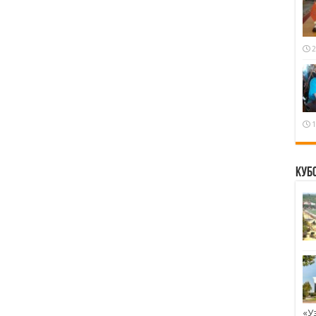
2
1
Куб
«У