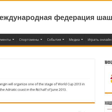
еждународная федерация шаш
ументы
Спортсмены
События
Медиа
Играть онлайн
МФШ
angin will organize one of the stage of World Cup 2013 in
e Adriatic coast in the first half of June 2013.
Наш